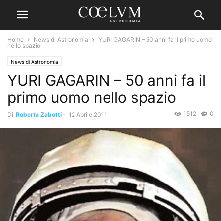
Home
News di Astronomia
YURI GAGARIN – 50 anni fa il primo uomo
nello spazio
News di Astronomia
YURI GAGARIN – 50 anni fa il
primo uomo nello spazio
1512
0
Di
Roberta Zabotti
-
12 Aprile 2011