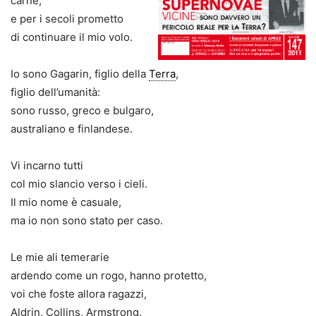
carne,
e per i secoli prometto
di continuare il mio volo.
Io sono Gagarin, figlio della
Terra
,
figlio dell’umanità:
sono russo, greco e bulgaro,
australiano e finlandese.
Vi incarno tutti
col mio slancio verso i cieli.
Il mio nome è casuale,
ma io non sono stato per caso.
Le mie ali temerarie
ardendo come un rogo, hanno protetto,
voi che foste allora ragazzi,
Aldrin, Collins, Armstrong.