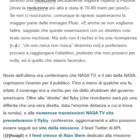
avremo una
risoluzione
decisamente migliore rispetto a Plutone
(dove la
risoluzione
più alta è stata di 70-80 metri per pixel)».
Se non ci riusciranno, comunque le riprese supereranno la
maggior parte delle immagini Pluto. «E anche se non vogliamo
fallire, sappiate che queste osservazioni con un obiettivo così
tirato sono rischiose. Ma solo con il rischio si ha una ricompensa
[n.
d
.r. “chi non risica non rosica” diremmo noi] e preferiamo
provare a raggiungere l’obiettivo, piuttosto che non provarci per
nulla, ed è quello che stiamo facendo».
Nozie dell’ultima ora confermano che NASA TV, e il sito della NASA,
copriranno l’evento per il pubblico. Fino a meno di qualche ora fa,
infatti, il coverage era a rischio per via dello shutdown del governo
americano. Oltre alla “diretta” del flyby (che ricordiamo sarà più una
differita che una vera diretta, data l’enorme distanza a cui si trova
la sonda), e alle
numerose trasmissioni NASA TV che
precederanno il flyby
, conferenze, aggiornamenti e altro possono
essere seguiti sul
sito della missione
, il feed Twitter di APL
(
@jhuapl
) e il
feed stesso di Alan Stern
dedicato alla missione