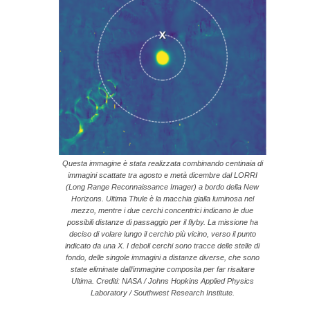
Questa immagine è stata realizzata combinando centinaia di
immagini scattate tra agosto e metà dicembre dal LORRI
(Long Range Reconnaissance Imager) a bordo della New
Horizons. Ultima Thule è la macchia gialla luminosa nel
mezzo, mentre i due cerchi concentrici indicano le due
possibili distanze di passaggio per il flyby. La missione ha
deciso di volare lungo il cerchio più vicino, verso il punto
indicato da una X. I deboli cerchi sono tracce delle stelle di
fondo, delle singole immagini a distanze diverse, che sono
state eliminate dall’immagine composita per far risaltare
Ultima. Crediti: NASA / Johns Hopkins Applied Physics
Laboratory / Southwest Research Institute.