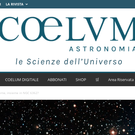
R
LA RIVISTA
COELUM DIGITALE
ABBONATI
SHOP
🛒
Area Riservata
erne, insieme in NGC 6362?