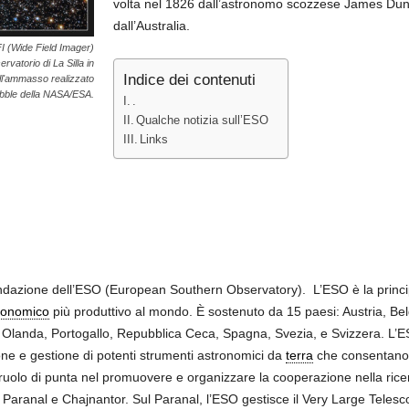
volta nel 1826 dall’astronomo scozzese James Du
dall’Australia.
FI (Wide Field Imager)
vatorio di La Silla in
Indice dei contenuti
ell'ammasso realizzato
ubble della NASA/ESA.
.
Qualche notizia sull’ESO
Links
ondazione dell’ESO (European Southern Observatory). L’ESO è la princi
tronomico
più produttivo al mondo. È sostenuto da 15 paesi: Austria, Bel
, Olanda, Portogallo, Repubblica Ceca, Spagna, Svezia, e Svizzera. 
one e gestione di potenti strumenti astronomici da
terra
che consentano a
ruolo di punta nel promuovere e organizzare la cooperazione nella ricer
la, Paranal e Chajnantor. Sul Paranal, l’ESO gestisce il Very Large Teles