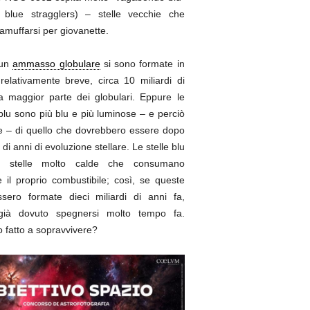
: blue stragglers) – stelle vecchie che
amuffarsi per giovanette.
 un
ammasso globulare
si sono formate in
relativamente breve, circa 10 miliardi di
la maggior parte dei globulari. Eppure le
lu sono più blu e più luminose – e perciò
e – di quello che dovrebbero essere dopo
i di anni di evoluzione stellare. Le stelle blu
ti stelle molto calde che consumano
 il proprio combustibile; così, se queste
ossero formate dieci miliardi di anni fa,
già dovuto spegnersi molto tempo fa.
fatto a sopravvivere?