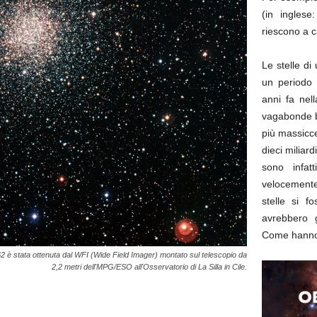
(in inglese
riescono a c
Le stelle di
un periodo 
anni fa nel
vagabonde b
più massicc
dieci miliard
sono infat
velocemente
stelle si f
avrebbero 
Come hanno 
 stata ottenuta dal WFI (Wide Field Imager) montato sul telescopio da
2,2 metri dell'MPG/ESO all'Osservatorio di La Silla in Cile.