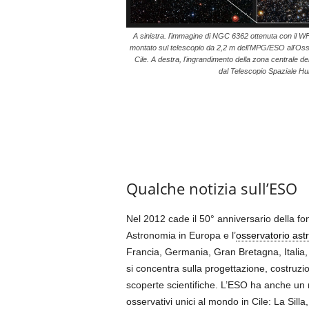
A sinistra. l'immagine di NGC 6362 ottenuta con il W
montato sul telescopio da 2,2 m dell'MPG/ESO all'Osser
Cile. A destra, l'ingrandimento della zona centrale d
dal Telescopio Spaziale H
.
Qualche notizia sull’ESO
Nel 2012 cade il 50° anniversario della f
Astronomia in Europa e l’
osservatorio as
Francia, Germania, Gran Bretagna, Italia
si concentra sulla progettazione, costruzi
scoperte scientifiche. L’ESO ha anche un 
osservativi unici al mondo in Cile: La Sil