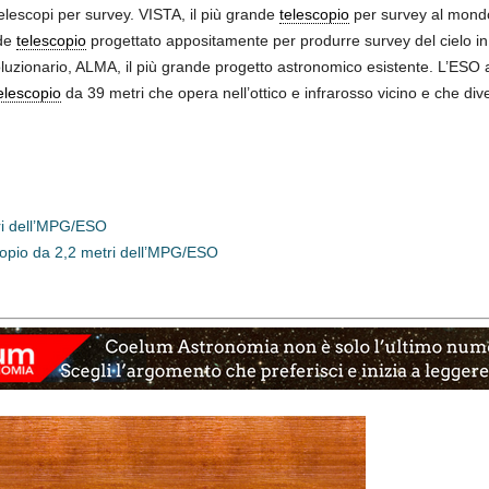
elescopi per survey. VISTA, il più grande
telescopio
per survey al mondo,
nde
telescopio
progettato appositamente per produrre survey del cielo i
oluzionario, ALMA, il più grande progetto astronomico esistente. L’ESO
elescopio
da 39 metri che opera nell’ottico e infrarosso vicino e che div
ri dell’MPG/ESO
scopio da 2,2 metri dell’MPG/ESO