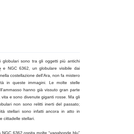
globulari sono tra gli oggetti più antichi
o
e NGC 6362, un globulare visibile dai
i nella costellazione dell’Ara, non fa mistero
tà in queste immagini. Le molte stelle
dell’ammasso hanno già vissuto gran parte
a vita e sono divenute giganti rosse. Ma gli
ulari non sono relitti inerti del passato;
vità stellari sono infatti ancora in atto in
cittadelle stellari.
 NGC 6362 ospita molte “vagabonde blu”