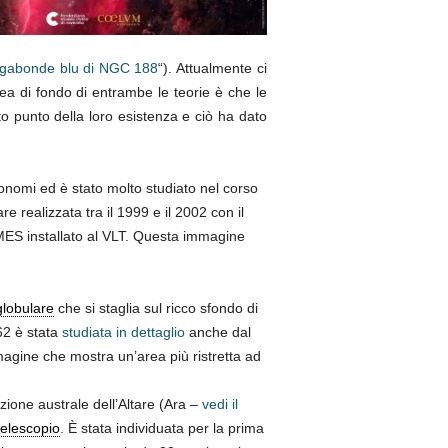
gabonde blu di NGC 188
“). Attualmente ci
dea di fondo di entrambe le teorie è che le
o punto della loro esistenza e ciò ha dato
onomi ed è stato molto studiato nel corso
realizzata tra il 1999 e il 2002 con il
AMES installato al VLT. Questa immagine
lobulare
che si staglia sul ricco sfondo di
62 è stata
studiata in dettaglio
anche dal
gine che mostra un’area più ristretta ad
lazione australe dell’Altare (Ara –
vedi il
telescopio
. È stata individuata per la prima