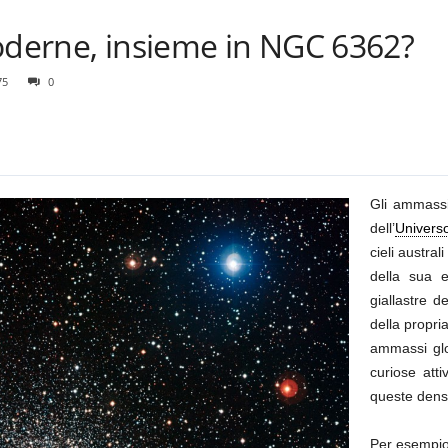
moderne, insieme in NGC 6362?
75
0
Gli ammassi 
dell’
Univers
cieli austral
della sua e
giallastre 
della propri
ammassi glob
curiose atti
queste dense 
Per esempio