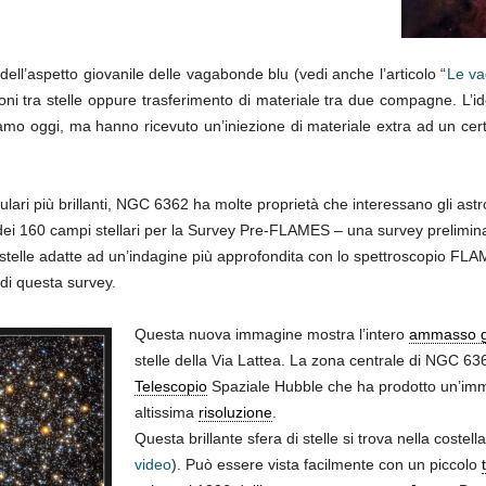
dell’aspetto giovanile delle vagabonde blu (vedi anche l’articolo “
Le va
usioni tra stelle oppure trasferimento di materiale tra due compagne. L’i
mo oggi, ma hanno ricevuto un’iniezione di materiale extra ad un cert
ari più brillanti, NGC 6362 ha molte proprietà che interessano gli astr
ei 160 campi stellari per la Survey Pre-FLAMES – una survey preliminare 
 stelle adatte ad un’indagine più approfondita con lo spettroscopio FL
 di questa survey.
Questa nuova immagine mostra l’intero
ammasso g
stelle della Via Lattea. La zona centrale di NGC 63
Telescopio
Spaziale Hubble che ha prodotto un’imma
altissima
risoluzione
.
Questa brillante sfera di stelle si trova nella costel
video
). Può essere vista facilmente con un piccolo