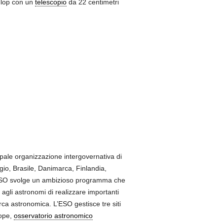
nlop con un
telescopio
da 22 centimetri
pale organizzazione intergovernativa di
gio, Brasile, Danimarca, Finlandia,
L’ESO svolge un ambizioso programma che
gli astronomi di realizzare importanti
ca astronomica. L’ESO gestisce tre siti
cope,
osservatorio astronomico