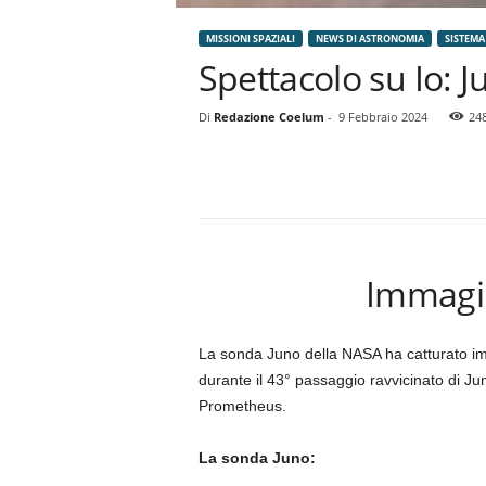
MISSIONI SPAZIALI
NEWS DI ASTRONOMIA
SISTEMA
Spettacolo su Io: J
Di
Redazione Coelum
-
9 Febbraio 2024
24
Immagini
La sonda Juno della NASA ha catturato imma
durante il 43° passaggio ravvicinato di Ju
Prometheus.
La sonda Juno: