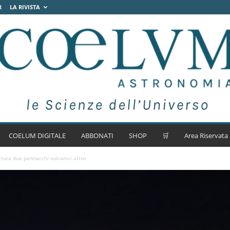
R
LA RIVISTA
COELUM DIGITALE
ABBONATI
SHOP
🛒
Area Riservata
ttura due pennacchi vulcanici attivi