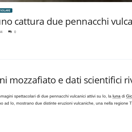
 SOLARE
uno cattura due pennacchi vulcan
84
0
 mozzafiato e dati scientifici r
gini spettacolari di due pennacchi vulcanici attivi su Io, la
luna
di
Gi
no ad Io, mostrano due distinte eruzioni vulcaniche, una nella regione T