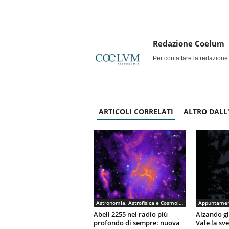
Redazione Coelum
Per contattare la redazione
ARTICOLI CORRELATI
ALTRO DALL
Astronomia, Astrofisica e Cosmologia
Appuntamen
Abell 2255 nel radio più
Alzando gli
profondo di sempre: nuova
Vale la sv