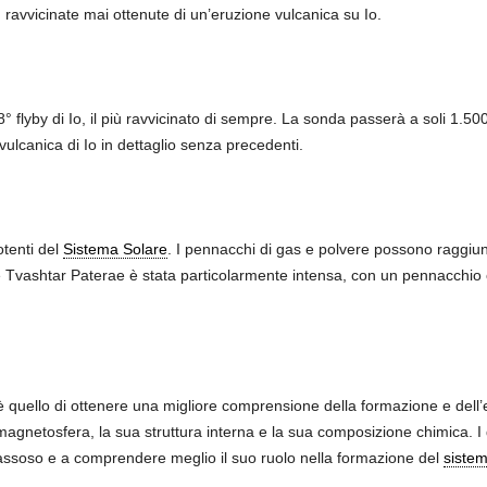
 ravvicinate mai ottenute di un’eruzione vulcanica su Io.
° flyby di Io, il più ravvicinato di sempre. La sonda passerà a soli 1.50
 vulcanica di Io in dettaglio senza precedenti.
otenti del
Sistema Solare
. I pennacchi di gas e polvere possono raggiung
e Tvashtar Paterae è stata particolarmente intensa, con un pennacchio 
 è quello di ottenere una migliore comprensione della formazione e dell
magnetosfera, la sua struttura interna e la sua composizione chimica. I 
 gassoso e a comprendere meglio il suo ruolo nella formazione del
sistem