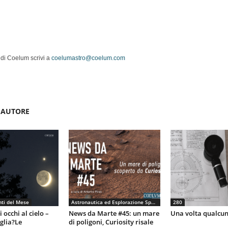
 di Coelum scrivi a
coelumastro@coelum.com
'AUTORE
ti del Mese
Astronautica ed Esplorazione Spaziale
280
 occhi al cielo –
News da Marte #45: un mare
Una volta qualcun
eglia?Le
di poligoni, Curiosity risale