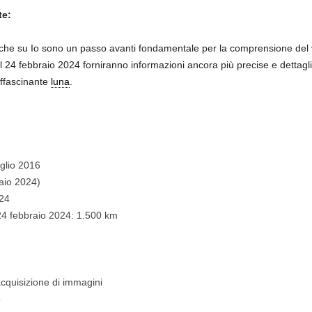
te:
niche su Io sono un passo avanti fondamentale per la comprensione de
el 24 febbraio 2024 forniranno informazioni ancora più precise e dettaglia
 affascinante
luna
.
uglio 2016
raio 2024)
024
 24 febbraio 2024: 1.500 km
cquisizione di immagini
o