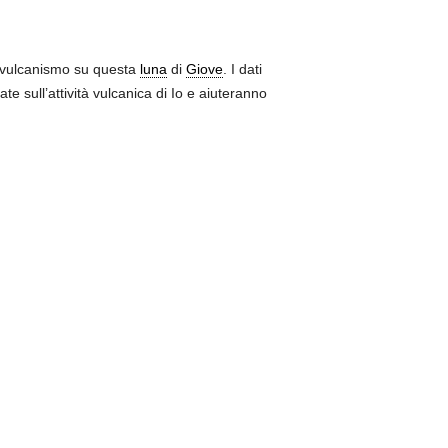
l vulcanismo su questa
luna
di
Giove
. I dati
te sull’attività vulcanica di Io e aiuteranno