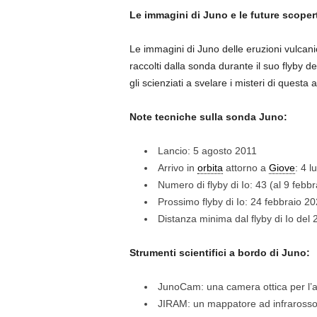
Le immagini di Juno e le future scoper
Le immagini di Juno delle eruzioni vulca
raccolti dalla sonda durante il suo flyby d
gli scienziati a svelare i misteri di questa
Note tecniche sulla sonda Juno:
Lancio: 5 agosto 2011
Arrivo in
orbita
attorno a
Giove
: 4 l
Numero di flyby di Io: 43 (al 9 febb
Prossimo flyby di Io: 24 febbraio 2
Distanza minima dal flyby di Io del
Strumenti scientifici a bordo di Juno:
JunoCam: una camera ottica per l’a
JIRAM: un mappatore ad infraross