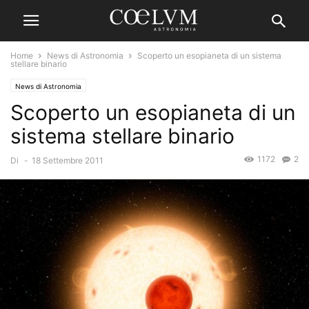
Home
News di Astronomia
Scoperto un esopianeta di un sistema
stellare binario
News di Astronomia
Scoperto un esopianeta di un
sistema stellare binario
1172
2
Di
-
18 Settembre 2011