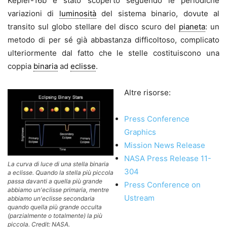
Kepler-16b è stato scoperto seguendo le periodiche
variazioni di
luminosità
del sistema binario, dovute al
transito sul globo stellare del disco scuro del
pianeta
: un
metodo di per sé già abbastanza difficoltoso, complicato
ulteriormente dal fatto che le stelle costituiscono una
coppia
binaria
ad
eclisse
.
Altre risorse:
Press Conference
Graphics
Mission News Release
NASA Press Release 11-
La curva di luce di una stella binaria
304
a eclisse. Quando la stella più piccola
passa davanti a quella più grande
Press Conference on
abbiamo un'eclisse primaria, mentre
Ustream
abbiamo un'eclisse secondaria
quando quella più grande occulta
(parzialmente o totalmente) la più
piccola. Credit: NASA.