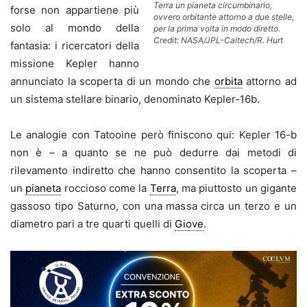
Terra un pianeta circumbinario,
forse non appartiene più
ovvero orbitante attorno a due stelle,
solo al mondo della
per la prima volta in modo diretto.
Credit: NASA/JPL-Caltech/R. Hurt
fantasia: i ricercatori della
missione Kepler hanno
annunciato la scoperta di un mondo che
orbita
attorno ad
un sistema stellare binario, denominato Kepler-16b.
Le analogie con Tatooine però finiscono qui: Kepler 16-b
non è – a quanto se ne può dedurre dai metodi di
rilevamento indiretto che hanno consentito la scoperta –
un
pianeta
roccioso come la
Terra
, ma piuttosto un gigante
gassoso tipo Saturno, con una massa circa un terzo e un
diametro pari a tre quarti quelli di
Giove
.