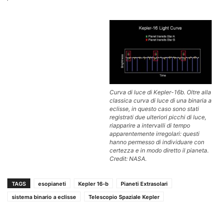
Curva di luce di Kepler-16b. Oltre alla
classica curva di luce di una binaria a
eclisse, in questo caso sono stati
registrati due ulteriori picchi di luce,
riapparire a intervalli di tempo
apparentemente irregolari: questi
hanno permesso di individuare con
certezza e in modo diretto il pianeta.
Credit: NASA.
TAGS
esopianeti
Kepler 16-b
Pianeti Extrasolari
sistema binario a eclisse
Telescopio Spaziale Kepler