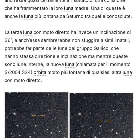
anch’esse quasi certamente il risultato di una collisione
che ha frammentato la loro
luna
madre. Una di queste è
anche la
luna
più lontana da Saturno tra quelle conosciute.
La terza
luna
con moto diretto ha invece un’inclinazione di
36°, e anch’essa sembrerebbe non sfuggire a simili natali,
potrebbe far parte delle lune del gruppo Gallico, che
hanno stessa direzione e inclinazione ma mentre queste
sono lune interne, la nuova
luna
(chiamata per il momento
S/2004 S24)
orbita
molto più lontana di qualsiasi altra
luna
con moto diretto.