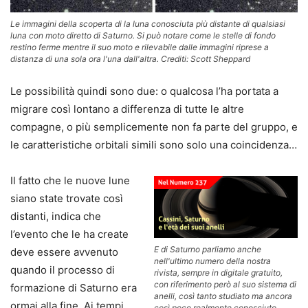
Le immagini della scoperta di la luna conosciuta più distante di qualsiasi
luna con moto diretto di Saturno. Si può notare come le stelle di fondo
restino ferme mentre il suo moto e rilevabile dalle immagini riprese a
distanza di una sola ora l'una dall'altra. Crediti: Scott Sheppard
Le possibilità quindi sono due: o qualcosa l’ha portata a
migrare così lontano a differenza di tutte le altre
compagne, o più semplicemente non fa parte del gruppo, e
le caratteristiche orbitali simili sono solo una coincidenza…
Il fatto che le nuove lune
siano state trovate così
distanti, indica che
l’evento che le ha create
E di Saturno parliamo anche
deve essere avvenuto
nell'ultimo numero della nostra
quando il processo di
rivista, sempre in digitale gratuito,
con riferimento però al suo sistema di
formazione di Saturno era
anelli, così tanto studiato ma ancora
ormai alla fine. Ai tempi
così poco realmente conosciuto.