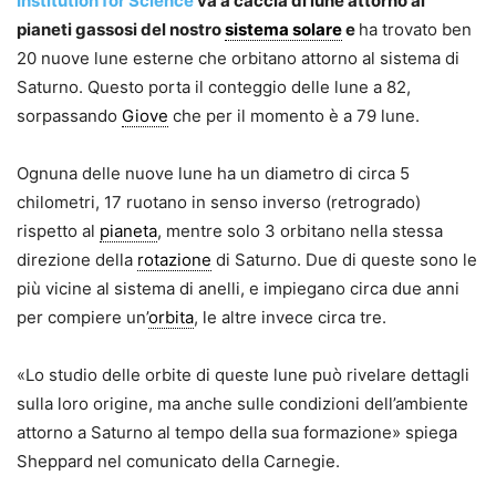
Institution for Science
va a caccia di lune attorno ai
pianeti gassosi del nostro
sistema solare
e
ha trovato ben
20 nuove lune esterne che orbitano attorno al sistema di
Saturno. Questo porta il conteggio delle lune a 82,
sorpassando
Giove
che per il momento è a 79 lune.
Ognuna delle nuove lune ha un diametro di circa 5
chilometri, 17 ruotano in senso inverso (retrogrado)
rispetto al
pianeta
, mentre solo 3 orbitano nella stessa
direzione della
rotazione
di Saturno. Due di queste sono le
più vicine al sistema di anelli, e impiegano circa due anni
per compiere un’
orbita
, le altre invece circa tre.
«Lo studio delle orbite di queste lune può rivelare dettagli
sulla loro origine, ma anche sulle condizioni dell’ambiente
attorno a Saturno al tempo della sua formazione» spiega
Sheppard nel comunicato della Carnegie.