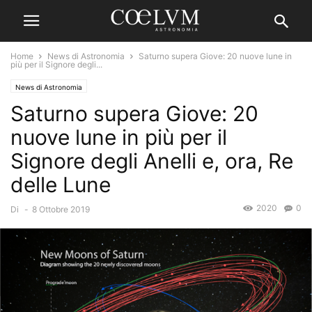
Home
News di Astronomia
Saturno supera Giove: 20 nuove lune in
più per il Signore degli...
News di Astronomia
Saturno supera Giove: 20
nuove lune in più per il
Signore degli Anelli e, ora, Re
delle Lune
2020
0
Di
-
8 Ottobre 2019