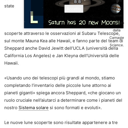
nuove
state
lune (in
Accetto
inglese)
rilasciato
dalla
scoperte attraverso le osservazioni al Subaru Telescope,
Carnagie
sul monte Mauna Kea alle Hawaii, e fanno parte del team di
Science.
Sheppard anche David Jewitt dell’UCLA (università della
California Los Angeles) e Jan Kleyna dell’Università delle
Hawaii.
«Usando uno dei telescopi più grandi al mondo, stiamo
completando l’inventario delle piccole lune attorno ai
pianeti giganti» spiega ancora Sheppard, «che giocano un
ruolo cruciale nell’aiutarci a determinare come i pianeti del
nostro
Sistema solare
si sono formati e evoluti».
Le nuove lune scoperte sono risultate appartenere a tre