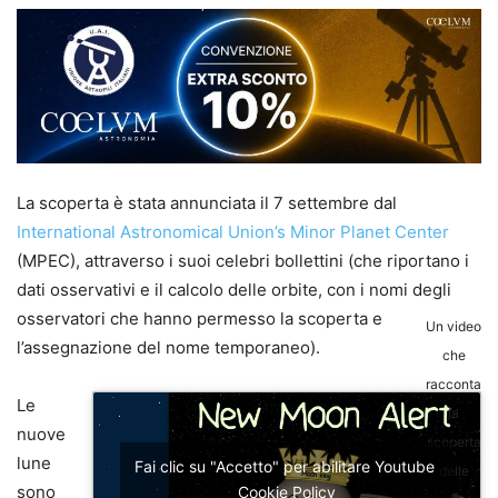
La scoperta è stata annunciata il 7 settembre dal
International Astronomical Union’s Minor Planet Center
(MPEC), attraverso i suoi celebri bollettini (che riportano i
dati osservativi e il calcolo delle orbite, con i nomi degli
osservatori che hanno permesso la scoperta e
Un video
l’assegnazione del nome temporaneo).
che
racconta
Le
la
nuove
scoperta
lune
Fai clic su "Accetto" per abilitare Youtube
delle
sono
Cookie Policy