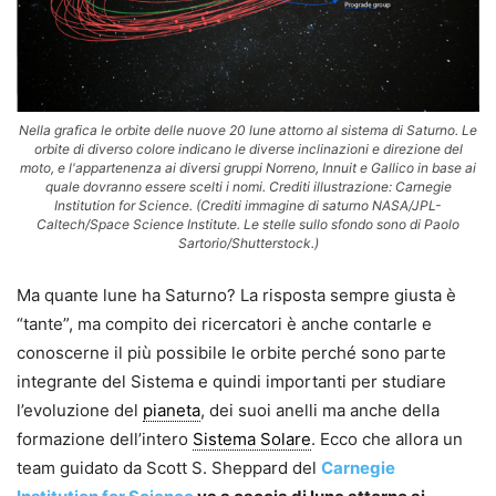
Nella grafica le orbite delle nuove 20 lune attorno al sistema di Saturno. Le
orbite di diverso colore indicano le diverse inclinazioni e direzione del
moto, e l'appartenenza ai diversi gruppi Norreno, Innuit e Gallico in base ai
quale dovranno essere scelti i nomi. Crediti illustrazione: Carnegie
Institution for Science. (Crediti immagine di saturno NASA/JPL-
Caltech/Space Science Institute. Le stelle sullo sfondo sono di Paolo
Sartorio/Shutterstock.)
Ma quante lune ha Saturno? La risposta sempre giusta è
“tante”, ma compito dei ricercatori è anche contarle e
conoscerne il più possibile le orbite perché sono parte
integrante del Sistema e quindi importanti per studiare
l’evoluzione del
pianeta
, dei suoi anelli ma anche della
formazione dell’intero
Sistema Solare
. Ecco che allora un
team guidato da Scott S. Sheppard del
Carnegie