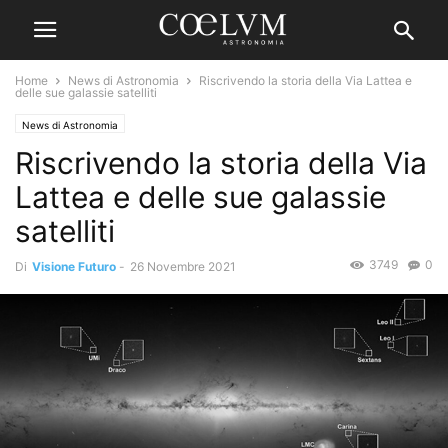
Home
News di Astronomia
Riscrivendo la storia della Via Lattea e
delle sue galassie satelliti
News di Astronomia
Riscrivendo la storia della Via
Lattea e delle sue galassie
satelliti
3749
0
Di
Visione Futuro
-
26 Novembre 2021