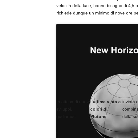
velocità della
luce
, hanno bisogno di 4,5 or
richiede dunque un minimo di nove ore pe
In attesa di nuovi
l’ultima vista a
inviata
sviluppi,
colori di
combina
godiamoci
Plutone
della su