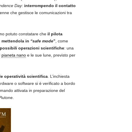
ndence Day
:
interrompendo il contatto
tenne che gestisce le comunicazioni tra
o potuto constatare che
il pilota
, mettendola in
“safe mode
”
, come
ossibili operazioni scientifiche
: una
l
pianeta nano
e le sue lune, previsto per
 operatività scientifica
. L’inchiesta
rdware o software si è verificato a bordo
omando attivata in preparazione del
Plutone.