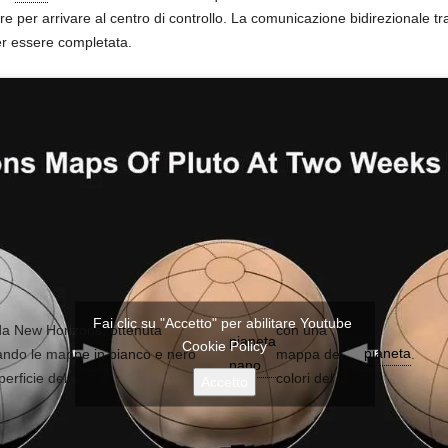
e per arrivare al centro di controllo. La comunicazione bidirezionale tra 
r essere completata.
Fai clic su "Accetto" per abilitare Youtube
 da New Horizons, ottenuta
con una
pianeta
Cookie Policy
pianeta
ndo le mappe in bianco e nero
mappa dei
.
nano
perficie del
colori del
Accetto