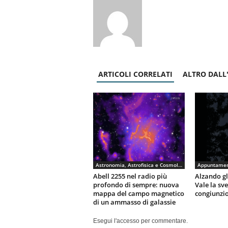
ARTICOLI CORRELATI
ALTRO DALL
Astronomia, Astrofisica e Cosmologia
Appuntamen
Abell 2255 nel radio più
Alzando gli
profondo di sempre: nuova
Vale la sv
mappa del campo magnetico
congiunzio
di un ammasso di galassie
Esegui l'accesso per commentare.