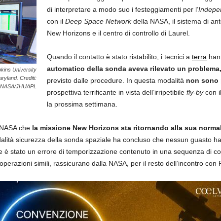
di interpretare a modo suo i festeggiamenti per l’
Indepe
con il
Deep Space Network
della NASA, il sistema di an
New Horizons e il centro di controllo di Laurel.
Quando il contatto è stato ristabilito, i tecnici a
terra
hann
automatico della sonda aveva rilevato un problema
pkins University
ryland. Crediti:
previsto dalle procedure. In questa modalità
non sono p
NASA/JHUAPL
prospettiva terrificante in vista dell’irripetibile
fly-by
con i
la prossima settimana.
a NASA che
la missione New Horizons sta ritornando alla sua normale
odalità sicurezza della sonda spaziale ha concluso che nessun guasto ha
te è stato un errore di temporizzazione contenuto in una sequenza di c
perazioni simili, rassicurano dalla NASA, per il resto dell’incontro con 