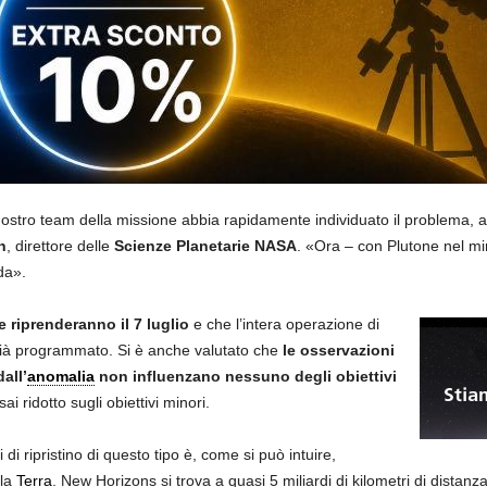
nostro team della missione abbia rapidamente individuato il problema, 
n
, direttore delle
Scienze Planetarie NASA
. «Ora – con Plutone nel mir
da».
e riprenderanno il 7 luglio
e che l’intera operazione di
già programmato. Si è anche valutato che
le osservazioni
all’
anomalia
non influenzano nessuno degli obiettivi
ai ridotto sugli obiettivi minori.
di ripristino di questo tipo è, come si può intuire,
lla
Terra
. New Horizons si trova a quasi 5 miliardi di kilometri di distanza