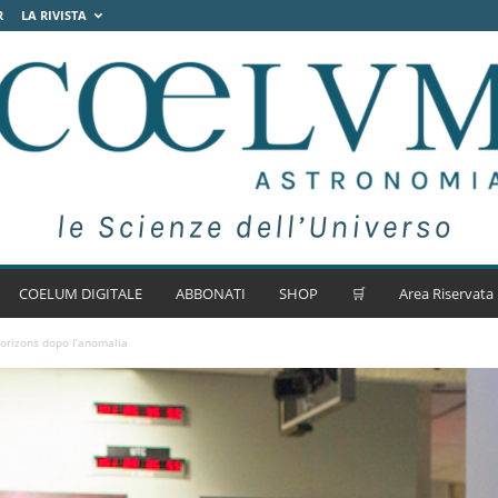
R
LA RIVISTA
COELUM DIGITALE
ABBONATI
SHOP
🛒
Area Riservata
Horizons dopo l’anomalia