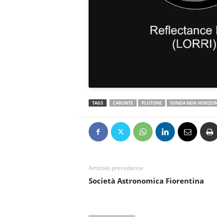
TAGS
CARONTE
PLUTONE
SONDA NEW HORIZO
Articolo precedente
Società Astronomica Fiorentina