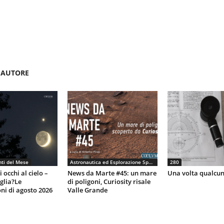
'AUTORE
ti del Mese
Astronautica ed Esplorazione Spaziale
280
 occhi al cielo –
News da Marte #45: un mare
Una volta qualcun
eglia?Le
di poligoni, Curiosity risale
ni di agosto 2026
Valle Grande