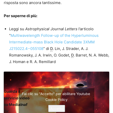
risposta sono ancora tantissime.
Per saperne di più:
Leggi su
Astrophysical Journal Letters
l’articolo
“
Multiwavelength Follow-up of the Hyperluminous
Intermediate-mass Black Hole Candidate 3XMM
J215022.4−055108
” di
D
. Lin, J. Strader, A. J.
Romanowsky, J. A. Irwin, O. Godet,
D
. Barret, N. A. Webb,
J. Homan e R. A. Remillard
Guarda il
Fai clic su "Accetto" per abilitare Youtube
servizio video
Cookie Policy
su MediaInaf
Accetto
Tv: