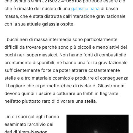
che ospita 3Xmm J215022.4-055108 potrebbe essere ciò
che è rimasto del nucleo di una
galassia nana
di bassa
massa, che è stata distrutta dall’interazione gravitazionale
con la sua attuale
galassia
ospite.
I buchi neri di massa intermedia sono particolarmente
difficili da trovare perché sono più piccoli e meno attivi dei
buchi neri supermassicci. Non hanno fonti di combustibile
prontamente disponibili, né hanno una forza gravitazionale
sufficientemente forte da poter attrarre costantemente
stelle e altro materiale cosmico e produrre di conseguenza
il bagliore che ci permetterebbe di rivelarle. Gli astronomi
devono quindi riuscire a catturare un Imbh in flagrante,
nell’atto piuttosto raro di divorare una
stella
.
Lin e i suoi colleghi hanno
esaminato l’archivio dei
dati di Xmm-
Newton
,