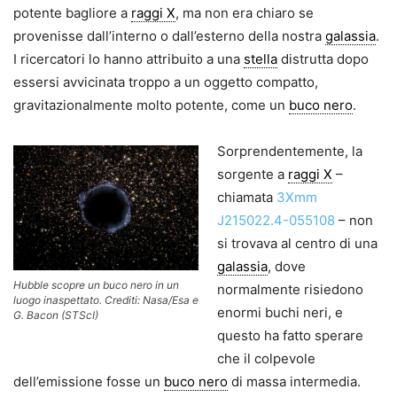
potente bagliore a
raggi X
, ma non era chiaro se
provenisse dall’interno o dall’esterno della nostra
galassia
.
I ricercatori lo hanno attribuito a una
stella
distrutta dopo
essersi avvicinata troppo a un oggetto compatto,
gravitazionalmente molto potente, come un
buco nero
.
Sorprendentemente, la
sorgente a
raggi X
–
chiamata
3Xmm
J215022.4-055108
– non
si trovava al centro di una
galassia
, dove
Hubble scopre un buco nero in un
normalmente risiedono
luogo inaspettato. Crediti: Nasa/Esa e
enormi buchi neri, e
G. Bacon (STScI)
questo ha fatto sperare
che il colpevole
dell’emissione fosse un
buco nero
di massa intermedia.