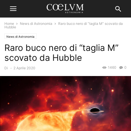
Home
News di Astronomia
Raro buco nero di “taglia M” scovato da
Hubble
News di Astronomia
Raro buco nero di “taglia M”
scovato da Hubble
1460
0
Di
-
2 Aprile 2020