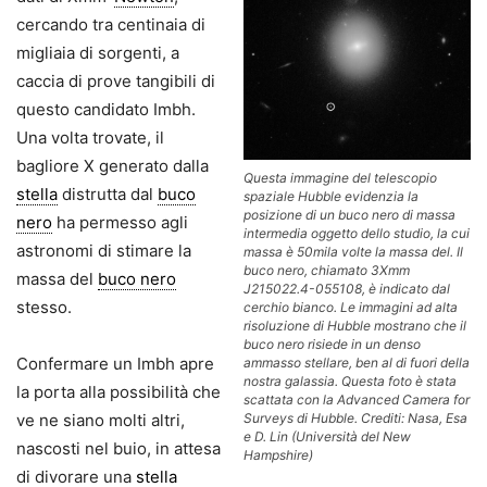
cercando tra centinaia di
migliaia di sorgenti, a
caccia di prove tangibili di
questo candidato Imbh.
Una volta trovate, il
bagliore X generato dalla
Questa immagine del telescopio
stella
distrutta dal
buco
spaziale Hubble evidenzia la
posizione di un buco nero di massa
nero
ha permesso agli
intermedia oggetto dello studio, la cui
astronomi di stimare la
massa è 50mila volte la massa del. Il
buco nero, chiamato 3Xmm
massa del
buco nero
J215022.4-055108, è indicato dal
stesso.
cerchio bianco. Le immagini ad alta
risoluzione di Hubble mostrano che il
buco nero risiede in un denso
Confermare un Imbh apre
ammasso stellare, ben al di fuori della
nostra galassia. Questa foto è stata
la porta alla possibilità che
scattata con la Advanced Camera for
ve ne siano molti altri,
Surveys di Hubble. Crediti: Nasa, Esa
e D. Lin (Università del New
nascosti nel buio, in attesa
Hampshire)
di divorare una
stella