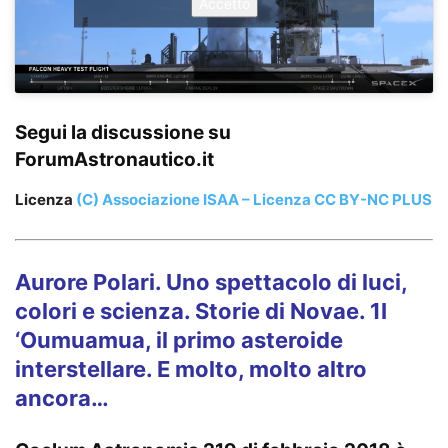
Accetto
Segui la discussione su
ForumAstronautico.it
Licenza
(C) Associazione ISAA – Licenza CC BY-NC PLUS
Aurore Polari. Uno spettacolo di luci,
colori e scienza. Storie di Novae. 1I
‘Oumuamua, il primo asteroide
interstellare. E molto, molto altro
ancora…