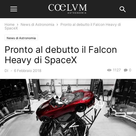
Home
News di Astronomia
Pronto al debutto il Falcon Heavy di
SpaceX
News di Astronomia
Pronto al debutto il Falcon
Heavy di SpaceX
1127
0
Di
-
6 Febbraio 2018