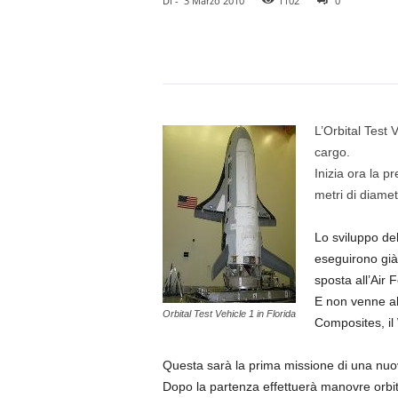
Di
-
3 Marzo 2010
1102
0
L’Orbital Test 
cargo.
Inizia ora la p
metri di diamet
Lo sviluppo del
eseguirono già 
sposta all’Air 
E non venne ab
Orbital Test Vehicle 1 in Florida
Composites, il
Questa sarà la prima missione di una nuova 
Dopo la partenza effettuerà manovre orbita