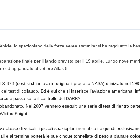
Vehicle, lo spazioplano delle forze aeree statunitensi ha raggiunto la 
reparazione finale per il lancio previsto per il 19 aprile. Lungo nove metri
ro ed agganciato al vettore Atlas 5.
l’X-37B (così si chiamava in origine il progetto NASA) è iniziato nel 1999
dei test di collaudo. Ed è qui che si inserisce l’aviazione americana; inf
Force e passa sotto il controllo del DARPA.
bandonato. Nel 2007 vennero eseguiti una serie di test di rientro part
 Whithe Knight.
classe di veicoli, i piccoli spazioplani non abitati e quindi esclusivame
li e al termine porterà le sue cinque tonnellate di peso a planare dolce