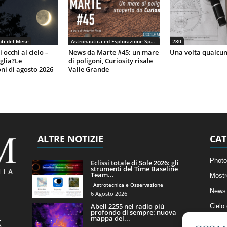
ti del Mese
Astronautica ed Esplorazione Spaziale
280
 occhi al cielo –
News da Marte #45: un mare
Una volta qualcun
eglia?Le
di poligoni, Curiosity risale
ni di agosto 2026
Valle Grande
ALTRE NOTIZIE
CAT
Photo
Eclissi totale di Sole 2026: gli
strumenti del Time Baseline
Team...
Mostr
Astrotecnica e Osservazione
News 
6 Agosto 2026
Abell 2255 nel radio più
Cielo
profondo di sempre: nuova
mappa del...
Astro