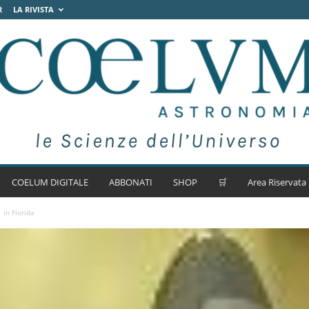
R
LA RIVISTA
COELUM DIGITALE
ABBONATI
SHOP
🛒
Area Riservata
 in Florida