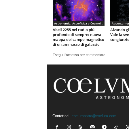
Astronomia, Astrofisica e Cosmologia
Appuntamen
Abell 2255 nel radio più
Alzando gli
profondo di sempre: nuova
Vale la sv
mappa del campo magnetico
congiunzio
di un ammasso di galassie
Esegui l'accesso per commentare.
Contattaci:
coelumastro@coelum.com