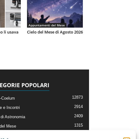
Appuntamenti del Mese
o li usava
Cielo del Mese di Agosto 2026
EGORIE POPOLARI
12873
-Coelum
2914
e e Incontri
2409
di Astronomia
1315
 del Mese
365
nomia, Astrofisica e Cosmologia