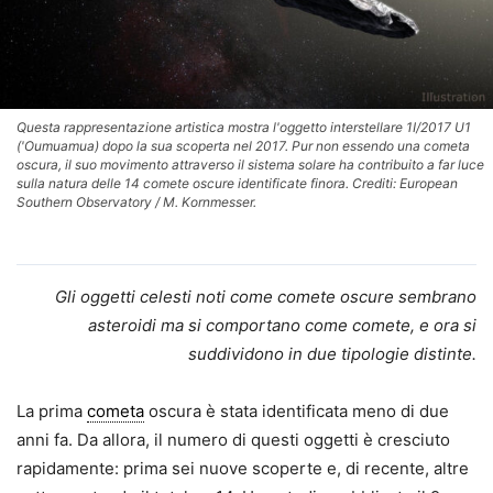
Questa rappresentazione artistica mostra l'oggetto interstellare 1I/2017 U1
('Oumuamua) dopo la sua scoperta nel 2017. Pur non essendo una cometa
oscura, il suo movimento attraverso il sistema solare ha contribuito a far luce
sulla natura delle 14 comete oscure identificate finora. Crediti: European
Southern Observatory / M. Kornmesser.
Gli oggetti celesti noti come comete oscure sembrano
asteroidi ma si comportano come comete, e ora si
suddividono in due tipologie distinte.
La prima
cometa
oscura è stata identificata meno di due
anni fa. Da allora, il numero di questi oggetti è cresciuto
rapidamente: prima sei nuove scoperte e, di recente, altre