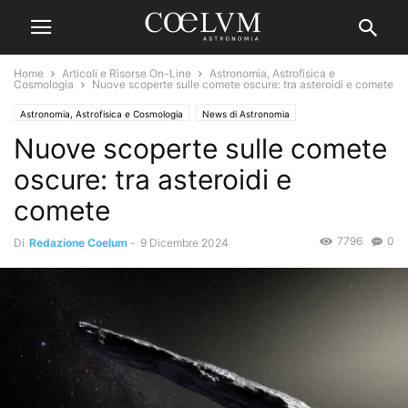
Home
Articoli e Risorse On-Line
Astronomia, Astrofisica e
Cosmologia
Nuove scoperte sulle comete oscure: tra asteroidi e comete
Astronomia, Astrofisica e Cosmologia
News di Astronomia
Nuove scoperte sulle comete
Strumenti Professionali
oscure: tra asteroidi e
comete
7796
0
Di
Redazione Coelum
-
9 Dicembre 2024