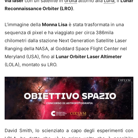
via laser
con un satellite in
orbita
attorno alla
Luna
, il
Lunar
Reconnaissance Orbiter (LRO)
.
L’immagine della
Monna Lisa
è stata trasformata in una
sequenza di pixel e ha viaggiato per circa 386mila
chilometri dalla stazione Next Generation Satellite Laser
Ranging della NASA, al Goddard Space Flight Center nel
Meryland (USA), fino al
Lunar Orbiter Laser Altimeter
(LOLA), montato su LRO.
David Smith, lo scienziato a capo degli esperimenti con