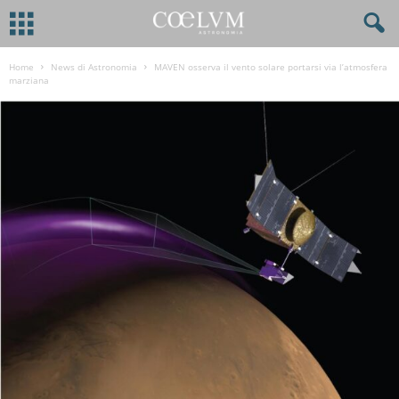
Home
News di Astronomia
MAVEN osserva il vento solare portarsi via l’atmosfera
marziana