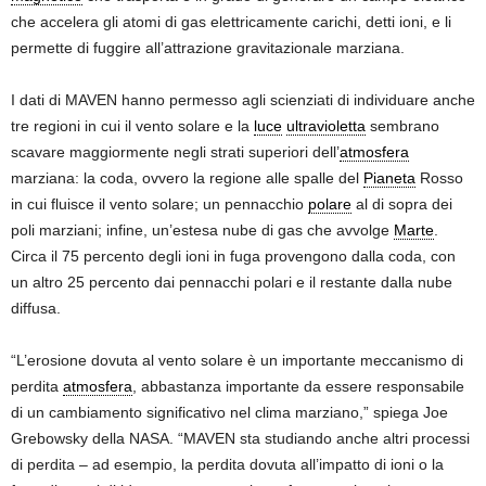
che accelera gli atomi di gas elettricamente carichi, detti ioni, e li
permette di fuggire all’attrazione gravitazionale marziana.
I dati di MAVEN hanno permesso agli scienziati di individuare anche
tre regioni in cui il vento solare e la
luce
ultravioletta
sembrano
scavare maggiormente negli strati superiori dell’
atmosfera
marziana: la coda, ovvero la regione alle spalle del
Pianeta
Rosso
in cui fluisce il vento solare; un pennacchio
polare
al di sopra dei
poli marziani; infine, un’estesa nube di gas che avvolge
Marte
.
Circa il 75 percento degli ioni in fuga provengono dalla coda, con
un altro 25 percento dai pennacchi polari e il restante dalla nube
diffusa.
“L’erosione dovuta al vento solare è un importante meccanismo di
perdita
atmosfera
, abbastanza importante da essere responsabile
di un cambiamento significativo nel clima marziano,” spiega Joe
Grebowsky della NASA. “MAVEN sta studiando anche altri processi
di perdita – ad esempio, la perdita dovuta all’impatto di ioni o la