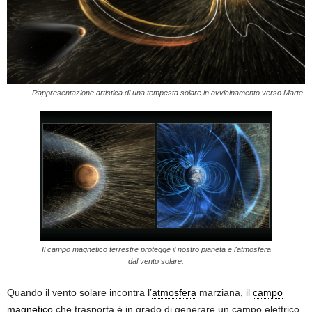
Rappresentazione artistica di una tempesta solare in avvicinamento verso Marte.
Il campo magnetico terrestre protegge il nostro pianeta e l'atmosfera
dal vento solare.
Quando il vento solare incontra l’
atmosfera
marziana, il
campo
magnetico
che trasporta è in grado di generare un campo elettrico