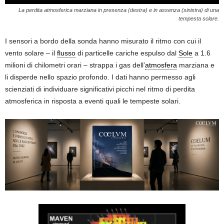
La perdita atmosferica marziana in presenza (destra) e in assenza (sinistra) di una
tempesta solare.
I sensori a bordo della sonda hanno misurato il ritmo con cui il
vento solare – il
flusso
di particelle cariche espulso dal
Sole
a 1.6
milioni di chilometri orari – strappa i gas dell’
atmosfera
marziana e
li disperde nello spazio profondo. I dati hanno permesso agli
scienziati di individuare significativi picchi nel ritmo di perdita
atmosferica in risposta a eventi quali le tempeste solari.