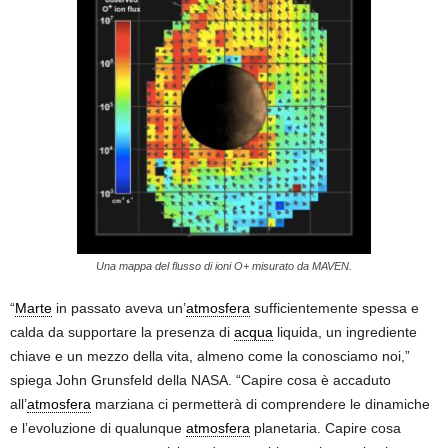
Una mappa del flusso di ioni O+ misurato da MAVEN.
“
Marte
in passato aveva un’
atmosfera
sufficientemente spessa e
calda da supportare la presenza di
acqua
liquida, un ingrediente
chiave e un mezzo della vita, almeno come la conosciamo noi,”
spiega John Grunsfeld della NASA. “Capire cosa è accaduto
all’
atmosfera
marziana ci permetterà di comprendere le dinamiche
e l’evoluzione di qualunque
atmosfera
planetaria. Capire cosa