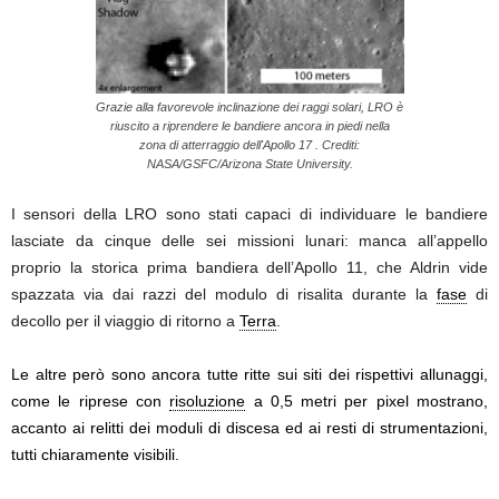
Grazie alla favorevole inclinazione dei raggi solari, LRO è
riuscito a riprendere le bandiere ancora in piedi nella
zona di atterraggio dell'Apollo 17 . Crediti:
NASA/GSFC/Arizona State University.
I sensori della LRO sono stati capaci di individuare le bandiere
lasciate da cinque delle sei missioni lunari: manca all’appello
proprio la storica prima bandiera dell’Apollo 11, che Aldrin vide
spazzata via dai razzi del modulo di risalita durante la
fase
di
decollo per il viaggio di ritorno a
Terra
.
Le altre però sono ancora tutte ritte sui siti dei rispettivi allunaggi,
come le riprese con
risoluzione
a 0,5 metri per pixel mostrano,
accanto ai relitti dei moduli di discesa ed ai resti di strumentazioni,
tutti chiaramente visibili.