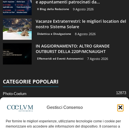
e appuntamenti patrocinati da...
Il Blog della Redazione
9 Agosto 2026
Vacanze Extraterrestri: le migliori location del
nostro Sistema Solare
Didattica e Divulgazione
8 Agosto 2026
IN AGGIORNAMENTO: ALTRO GRANDE
OUTBURST DELLA 220P/MCNAUGHT
Effemeridi ed Eventi Astronomici
7 Agosto 2026
CATEGORIE POPOLARI
12873
Photo-Coelum
2914
Mostre e Incontri
Gestisci Consenso
2412
News di Astronomia
1315
Cielo del Mese
Per fornire le migliori esperienze, utilizziamo tecnologie come i cookie per
memorizzare e/o accedere alle informazioni del dispositivo. Il consenso a
365
Astronomia, Astrofisica e Cosmologia