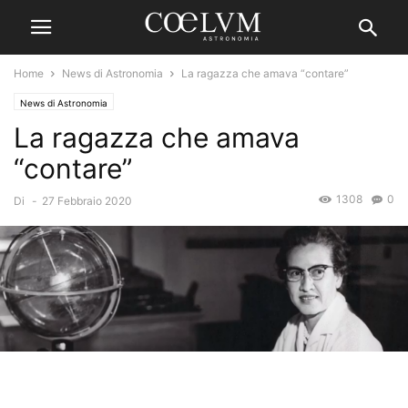
Home
News di Astronomia
La ragazza che amava “contare”
News di Astronomia
La ragazza che amava
“contare”
1308
0
Di
-
27 Febbraio 2020