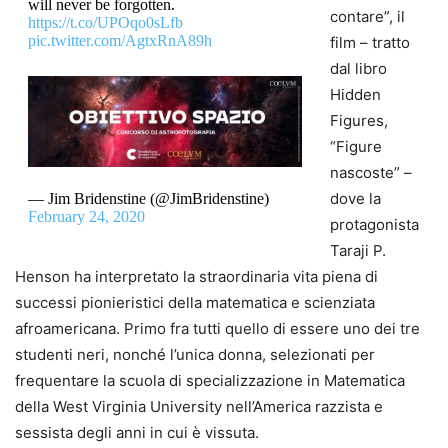
will never be forgotten.
contare”, il
https://t.co/UPOqo0sLfb
pic.twitter.com/AgtxRnA89h
film – tratto
dal libro
Hidden
Figures,
“Figure
nascoste” –
dove la
— Jim Bridenstine (@JimBridenstine)
February 24, 2020
protagonista
Taraji P.
Henson ha interpretato la straordinaria vita piena di
successi pionieristici della matematica e scienziata
afroamericana. Primo fra tutti quello di essere uno dei tre
studenti neri, nonché l’unica donna, selezionati per
frequentare la scuola di specializzazione in Matematica
della West Virginia University nell’America razzista e
sessista degli anni in cui è vissuta.