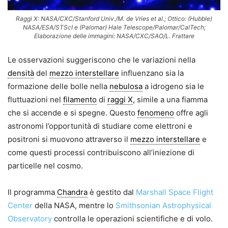
Raggi X: NASA/CXC/Stanford Univ./M. de Vries et al.; Ottico: (Hubble)
NASA/ESA/STScI e (Palomar) Hale Telescope/Palomar/CalTech;
Elaborazione delle immagini: NASA/CXC/SAO/L. Frattare
Le osservazioni suggeriscono che le variazioni nella
densità
del
mezzo interstellare
influenzano sia la
formazione delle bolle nella
nebulosa
a idrogeno sia le
fluttuazioni nel
filamento
di
raggi X
, simile a una fiamma
che si accende e si spegne. Questo
fenomeno
offre agli
astronomi l’opportunità di studiare come elettroni e
positroni si muovono attraverso il
mezzo interstellare
e
come questi processi contribuiscono all’iniezione di
particelle nel cosmo.
Il programma
Chandra
è gestito dal
Marshall Space Flight
Center
della NASA, mentre lo
Smithsonian Astrophysical
Observatory
controlla le operazioni scientifiche e di volo.