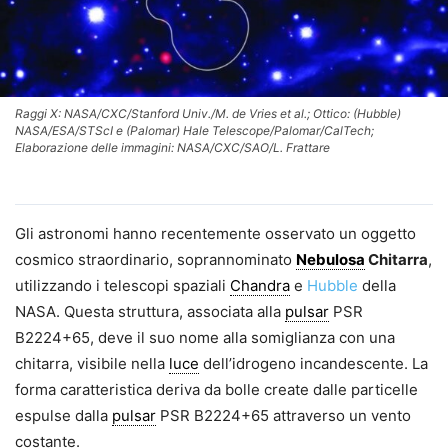
Raggi X: NASA/CXC/Stanford Univ./M. de Vries et al.; Ottico: (Hubble)
NASA/ESA/STScI e (Palomar) Hale Telescope/Palomar/CalTech;
Elaborazione delle immagini: NASA/CXC/SAO/L. Frattare
Gli astronomi hanno recentemente osservato un oggetto
cosmico straordinario, soprannominato
Nebulosa
Chitarra
,
utilizzando i telescopi spaziali
Chandra
e
Hubble
della
NASA. Questa struttura, associata alla
pulsar
PSR
B2224+65, deve il suo nome alla somiglianza con una
chitarra, visibile nella
luce
dell’idrogeno incandescente. La
forma caratteristica deriva da bolle create dalle particelle
espulse dalla
pulsar
PSR B2224+65 attraverso un vento
costante.