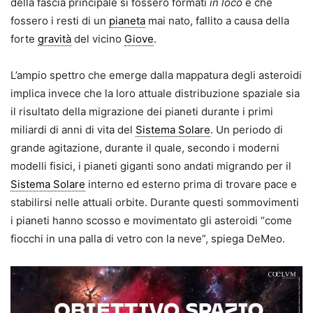
della fascia principale si fossero formati
in loco
e che
fossero i resti di un
pianeta
mai nato, fallito a causa della
forte
gravità
del vicino
Giove
.
L’ampio spettro che emerge dalla mappatura degli asteroidi
implica invece che la loro attuale distribuzione spaziale sia
il risultato della migrazione dei pianeti durante i primi
miliardi di anni di vita del
Sistema Solare
. Un periodo di
grande agitazione, durante il quale, secondo i moderni
modelli fisici, i pianeti giganti sono andati migrando per il
Sistema Solare
interno ed esterno prima di trovare pace e
stabilirsi nelle attuali orbite. Durante questi sommovimenti
i pianeti hanno scosso e movimentato gli asteroidi “come
fiocchi in una palla di vetro con la neve”, spiega DeMeo.