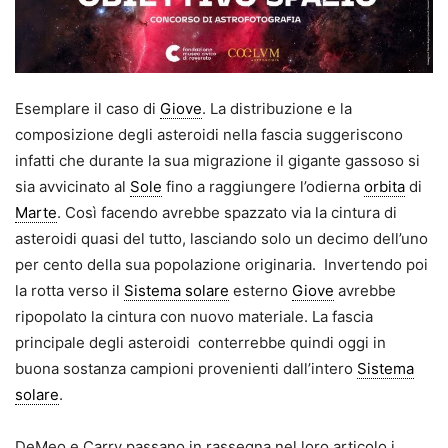
Esemplare il caso di
Giove
. La distribuzione e la
composizione degli asteroidi nella fascia suggeriscono
infatti che durante la sua migrazione il gigante gassoso si
sia avvicinato al
Sole
fino a raggiungere l’odierna
orbita
di
Marte
. Così facendo avrebbe spazzato via la cintura di
asteroidi quasi del tutto, lasciando solo un decimo dell’uno
per cento della sua popolazione originaria. Invertendo poi
la rotta verso il
Sistema solare
esterno
Giove
avrebbe
ripopolato la cintura con nuovo materiale. La fascia
principale degli asteroidi conterrebbe quindi oggi in
buona sostanza campioni provenienti dall’intero
Sistema
solare
.
DeMeo e Carry passano in rassegna nel loro articolo i