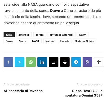
asteroide, alla NASA guardano con forti aspettative
l’avvicinamento della sonda
Dawn
a Cerere, l’asteroide più
massiccio della fascia, dove, secondo un recente studio, ci
dovrebbe essere quantomeno un po’
d
’
acqua
.
TAGS
asteroidi
cerere
cintura di asteroidi
Dawn
Giove
Marte
NASA
Nature
Pianeta
Sistema Solare
Articolo precedente
Articolo successivo
Al Planetario di Ravenna
Global Test 178 – la
montatura Gemini G53F