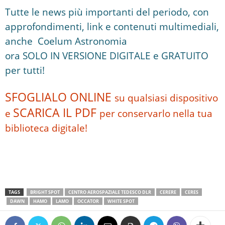
Tutte le news più importanti del periodo, con
approfondimenti, link e contenuti multimediali,
anche Coelum Astronomia
ora SOLO IN VERSIONE DIGITALE e GRATUITO
per tutti!
SFOGLIALO ONLINE
su qualsiasi dispositivo
SCARICA IL PDF
e
per conservarlo nella tua
biblioteca digitale!
.
.
.
TAGS
BRIGHT SPOT
CENTRO AEROSPAZIALE TEDESCO DLR
CERERE
CERES
DAWN
HAMO
LAMO
OCCATOR
WHITE SPOT