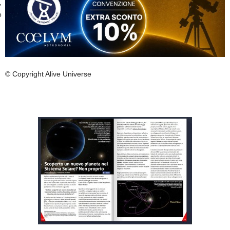
,
o
© Copyright Alive Universe
.