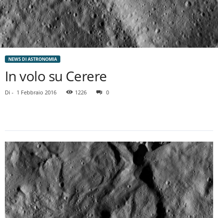
NEWS DI ASTRONOMIA
In volo su Cerere
Di
-
1 Febbraio 2016
1226
0