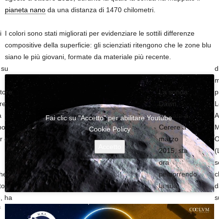
pianeta nano
da una distanza di 1470 chilometri.
I colori sono stati migliorati per evidenziare le sottili differenze
i
compositive della superficie: gli scienziati ritengono che le zone blu
siano le più giovani, formate da materiale più recente.
 su
d
m
tore
La sonda
p
re
Dawn,
L
a
arrivata a
A
Fai clic su "Accetto" per abilitare Youtube
bo
Cerere a
M
Cookie Policy
orbita
r e
marzo
O
Accetto
2015, sta
(
ora
s
che
percorrendo
c
to
la sua
d
», ha
s
f