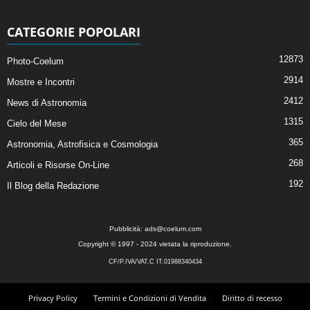
CATEGORIE POPOLARI
12873
Photo-Coelum
2914
Mostre e Incontri
2412
News di Astronomia
1315
Cielo del Mese
365
Astronomia, Astrofisica e Cosmologia
268
Articoli e Risorse On-Line
192
Il Blog della Redazione
Pubblicità:
ads@coelum.com
Copyright © 1997 - 2024 vietata la riproduzione.
CF/P.IVA/VAT.C IT.01988340434
Privacy Policy
Termini e Condizioni di Vendita
Diritto di recesso