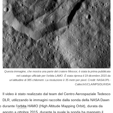
Questa immagine, che mostra una parte del cratere Messor, è stata la prima pubblicata
nel catalogo ufficiale per l'orbita LAMO. È stata ripresa il 19 dicembre 2015 da
un'altitudine di 385 chilometri. La risoluzione è 35 metri per pixel. Credit: NASA/JPL-
Caltech/UCLA/MPS/DLR/IDA
Il video è stato realizzato dal team del Centro Aerospaziale Tedesco
DLR, utilizzando le immagini raccolte dalla sonda della NASA Dawn
durante l’
orbita
HAMO (High Altitude Mapping Orbit), durata da
o
agosto a ottobre 2015, durante la quale la sonda ha mappato il