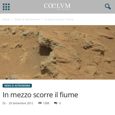
Home
News di Astronomia
In mezzo scorre il fiume
NEWS DI ASTRONOMIA
In mezzo scorre il fiume
Di
-
29 Settembre 2012
1308
0