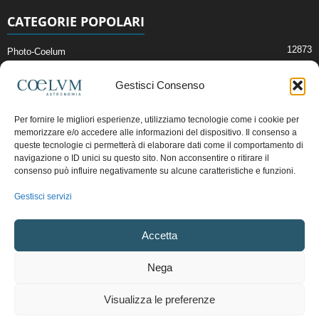
CATEGORIE POPOLARI
12873
Photo-Coelum
2914
Mostre e Incontri
Gestisci Consenso
2412
News di Astronomia
1315
Cielo del Mese
Per fornire le migliori esperienze, utilizziamo tecnologie come i cookie per
memorizzare e/o accedere alle informazioni del dispositivo. Il consenso a
365
Astronomia, Astrofisica e Cosmologia
queste tecnologie ci permetterà di elaborare dati come il comportamento di
268
navigazione o ID unici su questo sito. Non acconsentire o ritirare il
Articoli e Risorse On-Line
consenso può influire negativamente su alcune caratteristiche e funzioni.
192
Il Blog della Redazione
Gestisci servizi
Pubblicità:
ads@coelum.com
Accetta
Copyright © 1997 - 2024 vietata la riproduzione.
CF/P.IVA/VAT.C IT.01988340434
Nega
Privacy Policy
Termini e Condizioni di Vendita
Diritto di recesso
Visualizza le preferenze
Regolamento uso sezione PhotoCoelum