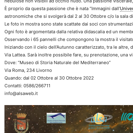
nebulose non visibili ad occhio nudo. Una passione viscerale, 
È proprio da questa passione che è nata “Immagini dall’
Unive
astronomiche che si svolgerà dal 2 al 30 Ottobre c/o la sala
Le foto in mostra sono state scattate dai soci con strumentaz
Ogni foto è argomentata dalla relativa didascalia ed un memb
Osservando i 65 pannelli che compongono la mostra il visitato
Iniziando con il cielo dell’Autunno caratterizzato, tra le altre, 
Via Lattea. Sarà inoltre possibile fare, su prenotazione, una v
Dove: “Museo di Storia Naturale del Mediterraneo”
Via Roma, 234 Livorno
Quando: dal 02 Ottobre al 30 Ottobre 2022
Contatti: 0586/266711
info@alsaweb.it