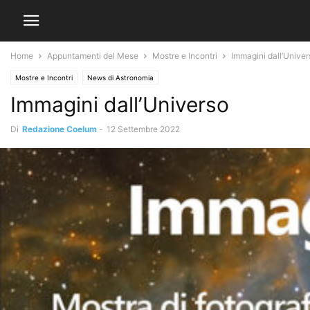
Home
Appuntamenti del Mese
Mostre e Incontri
Immagini dall’Univer
Mostre e Incontri
News di Astronomia
Immagini dall’Universo
Di
Redazione Coelum
-
12 Settembre 2022