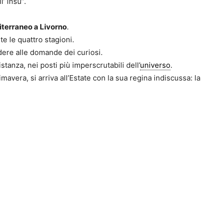
’ insù”.
iterraneo a Livorno
.
e le quattro stagioni.
dere alle domande dei curiosi.
istanza, nei posti più imperscrutabili dell’
universo
.
vera, si arriva all’Estate con la sua regina indiscussa: la