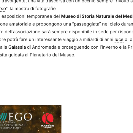
travolgente, una vita trascorsa con un occhio sempre “rivolto all
rso
”, la mostra di fotografie
 di esposizioni temporanee del
Museo di Storia Naturale del Med
ione amatoriale e propongono una “passeggiata” nel cielo durant
ro dell’associazione sarà sempre disponibile in sede per rispon
re potrà fare un interessante viaggio a miliardi di anni
luce
di d
dalla
Galassia
di Andromeda e proseguendo con l’Inverno e la Prima
isita guidata al Planetario del Museo.