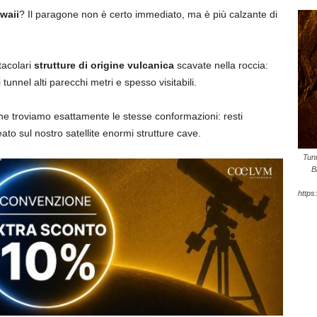
waii
? Il paragone non è certo immediato, ma è più calzante di
ttacolari
strutture di origine vulcanica
scavate nella roccia:
i tunnel alti parecchi metri e spesso visitabili.
he troviamo esattamente le stesse conformazioni: resti
ato sul nostro satellite enormi strutture cave.
Tunn
B
https