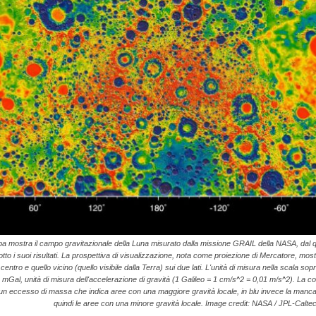
 mostra il campo gravitazionale della Luna misurato dalla missione GRAIL della NASA, dal qu
o i suoi risultati. La prospettiva di visualizzazione, nota come proiezione di Mercatore, mostra
 centro e quello vicino (quello visibile dalla Terra) sui due lati. L'unità di misura nella scala sopr
o, mGal, unità di misura dell'accelerazione di gravità (1 Galileo = 1 cm/s^2 = 0,01 m/s^2). La c
un eccesso di massa che indica aree con una maggiore gravità locale, in blu invece la manc
quindi le aree con una minore gravità locale. Image credit: NASA / JPL-Calt