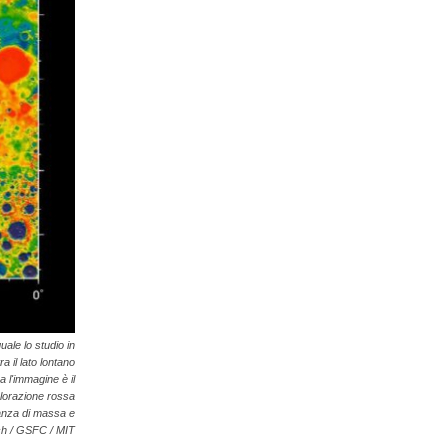
ale lo studio in
 il lato lontano
a l'immagine è il
olorazione rossa
anza di massa e
ech / GSFC / MIT