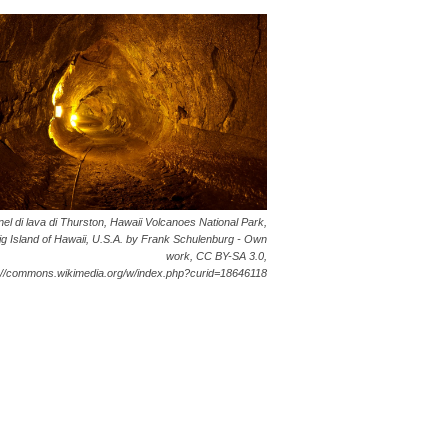
el di lava di Thurston, Hawaii Volcanoes National Park,
ig Island of Hawaii, U.S.A. by Frank Schulenburg - Own
work, CC BY-SA 3.0,
://commons.wikimedia.org/w/index.php?curid=18646118