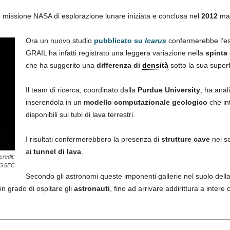
, missione NASA di esplorazione lunare iniziata e conclusa nel
2012
ma 
Ora un nuovo studio
pubblicato su
Icarus
confermerebbe l’esi
GRAIL ha infatti registrato una leggera variazione nella
spinta 
che ha suggerito una
differenza di
densità
sotto la sua superf
Il team di ricerca, coordinato dalla
Purdue University
, ha anal
inserendola in un
modello computazionale geologico
che int
disponibili sui tubi di lava terrestri.
I risultati confermerebbero la presenza di
strutture cave
nei so
ai
tunnel di lava
.
redit:
/GSFC
Secondo gli astronomi queste imponenti gallerie nel suolo dell
in grado di ospitare gli
astronauti
, fino ad arrivare addirittura a inter