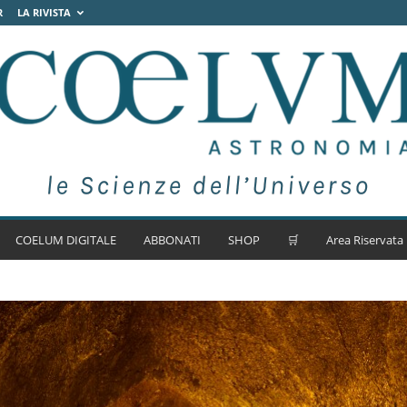
R
LA RIVISTA
COELUM DIGITALE
ABBONATI
SHOP
🛒
Area Riservata