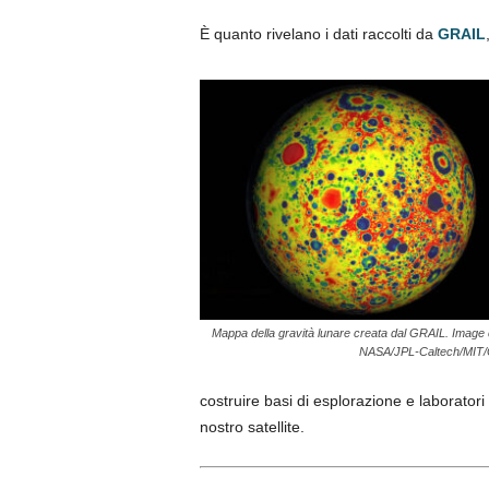
È quanto rivelano i dati raccolti da
GRAIL
Mappa della gravità lunare creata dal GRAIL. Image c
NASA/JPL-Caltech/MIT
costruire basi di esplorazione e laboratori 
nostro satellite.