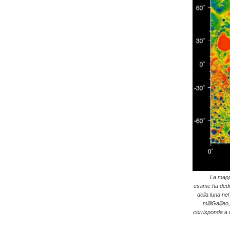
La mappa
esame ha dedott
della luna nel
milliGalile
corrisponde a 