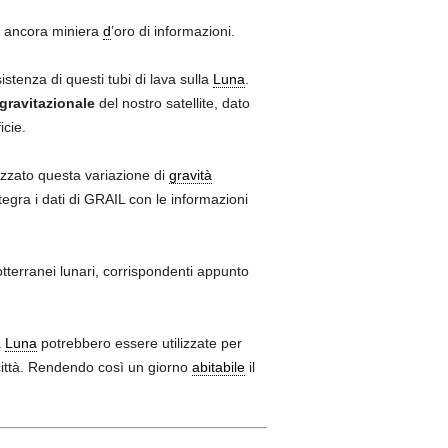
ancora miniera
d
’oro di informazioni.
stenza di questi tubi di lava sulla
Luna
.
gravitazionale
del nostro satellite, dato
icie.
izzato questa variazione di
gravità
egra i dati di GRAIL con le informazioni
tterranei lunari, corrispondenti appunto
a
Luna
potrebbero essere utilizzate per
e città. Rendendo così un giorno
abitabile
il