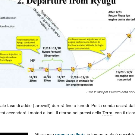
Tutte le fasi per il rientro della so
uale
fase
di addio (farewell) durerà fino a lunedi. Poi la sonda uscirà dall
t accenderà i motori a ioni. Il ritorno nei pressi della
Terra
, con il ril
Attraverso
questa galleria
in tempo reale è possibil