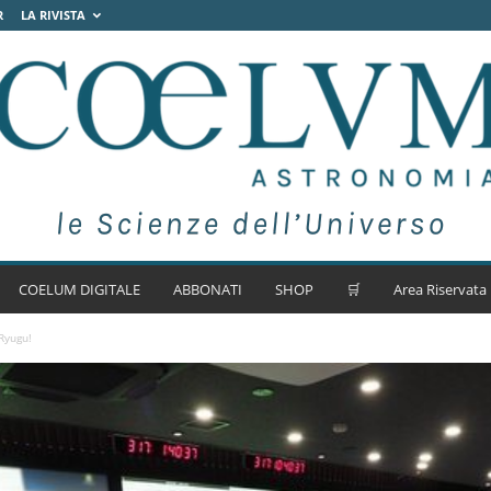
R
LA RIVISTA
COELUM DIGITALE
ABBONATI
SHOP
🛒
Area Riservata
Ryugu!