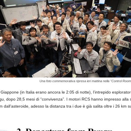
Una foto commemorativa ripresa ieri mattina nella "Control Room
Giappone (in Italia erano ancora le 2:05 di notte), l’intrepido esplorat
gu, dopo 28,5 mesi di “convivenza”. I motori RCS hanno impresso alla 
dall’asteroide, adesso la distanza tra i due è già salita oltre i 26 km sul