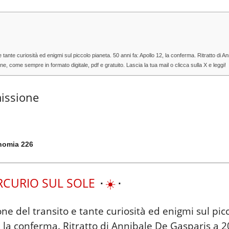
o e tante curiosità ed enigmi sul piccolo pianeta. 50 anni fa: Apollo 12, la conferma. Ritratto di
come sempre in formato digitale, pdf e gratuito. Lascia la tua mail o clicca sulla X e leggi!
missione
nomia 226
ERCURIO SUL SOLE
⬝
☀️
⬝
ione del transito e tante curiosità ed enigmi sul pic
, la conferma. Ritratto di Annibale De Gasparis a 