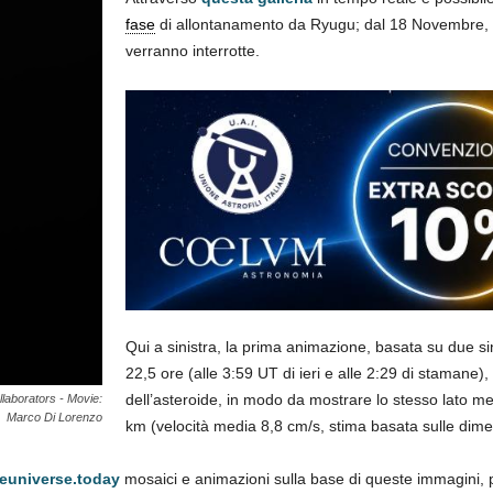
fase
di allontanamento da Ryugu; dal 18 Novembre, l
verranno interrotte.
Qui a sinistra, la prima animazione, basata su due s
22,5 ore (alle 3:59 UT di ieri e alle 2:29 di stamane)
dell’asteroide, in modo da mostrare lo stesso lato m
laborators - Movie:
Marco Di Lorenzo
km (velocità media 8,8 cm/s, stima basata sulle dimen
veuniverse.today
mosaici e animazioni sulla base di queste immagini, p