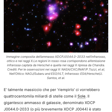
Immagine composita dell’ammasso XDCPJ0044.0-2033 nell’infrarosso,
ottico e nei raggi X.Le regioni in rosso-rosa corrispondono all’emissione
infrarossa captata da Herschel e quella nei raggi X ripresa da Chandra.
Crediti: Per le osservazioni nei raggi X: NASA/CXC/INAF/P.Tozzi, et al;
Nell’Ottico: NAOJ/Subaru and ESO/VLT; Infrarosso: ESA/Herschel/J.
Santos, et al.
E’ talmente massiccio che per ‘riempirlo’ ci vorrebbero
quattrocentomila miliardi di stelle come il
Sole
. Il
gigantesco ammasso di galassie, denominato XDCP
J0044.0-2033 (o più brevemente XDCP J0044) è stato