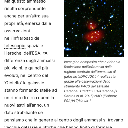
Ma questo ammasso
risulta sorprendente
anche per un’altra sua
proprietà, emersa dalle
osservazioni
nell’infrarosso del
telescopio
spaziale
Herschel dell’ESA. «A
differenza degli ammassi
Immagine composita che evidenzia
l’emissione nell’infrarosso della
più vicini, e quindi più
regione centrale dell’ammasso di
evoluti, nel centro del
galassie XDPCJ0044 realizzata
grazie alle osservazioni dello
‘Gioiello’ le galassie
strumento PACS del satellite
stanno formando stelle ad
Herschel. Crediti: ESA/Herschel/J.
Santos et al. 2015; NAOJ/Subaru;
un ritmo di circa duemila
ESA/VLT/Hawk-I
nuovi astri all’anno, un
dato strabiliante se
pensiamo che in genere al centro degli ammassi si trovano
vecchie galassie ellittiche che hanno finito di formare