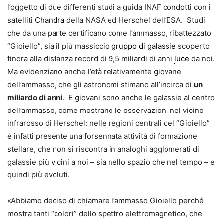
l’oggetto di due differenti studi a guida INAF condotti con i
satelliti
Chandra
della NASA ed Herschel dell’ESA. Studi
che da una parte certificano come l’ammasso, ribattezzato
“Gioiello”, sia il più massiccio
gruppo di galassie
scoperto
finora alla distanza record di 9,5 miliardi di anni
luce
da noi.
Ma evidenziano anche l’età relativamente giovane
dell’ammasso, che gli astronomi stimano all’incirca di
un
miliardo di anni
. E giovani sono anche le galassie al centro
dell’ammasso, come mostrano le osservazioni nel vicino
infrarosso di Herschel: nelle regioni centrali del “Gioiello”
è infatti presente una forsennata attività di formazione
stellare, che non si riscontra in analoghi agglomerati di
galassie più vicini a noi – sia nello spazio che nel tempo – e
quindi più evoluti.
«Abbiamo deciso di chiamare l’ammasso Gioiello perché
mostra tanti “colori” dello spettro elettromagnetico, che