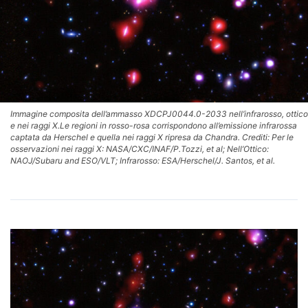
Immagine composita dell’ammasso XDCPJ0044.0-2033 nell’infrarosso, ottico
e nei raggi X.Le regioni in rosso-rosa corrispondono all’emissione infrarossa
captata da Herschel e quella nei raggi X ripresa da Chandra. Crediti: Per le
osservazioni nei raggi X: NASA/CXC/INAF/P.Tozzi, et al; Nell’Ottico:
NAOJ/Subaru and ESO/VLT; Infrarosso: ESA/Herschel/J. Santos, et al.