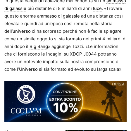
in questa banda di radiazione mai condotta su un
ammasso
di galassie
più distante di 8 miliardi di anni
luce
. «Trovare
questo enorme
ammasso di galassie
ad una distanza così
elevata e quindi ad un’epoca così remota nella storia
dell’
universo
ci ha sorpreso perché non è facile spiegare
come un simile oggetto si sia formato nei primi 4 miliardi di
anni dopo il
Big Bang
» aggiunge Tozzi. «Le informazioni
che ci forniscono le indagini su XDCP J0044 potranno
avere un notevole impatto sulla nostra comprensione di
come l’
Universo
si sia formato ed evoluto su larga scala».