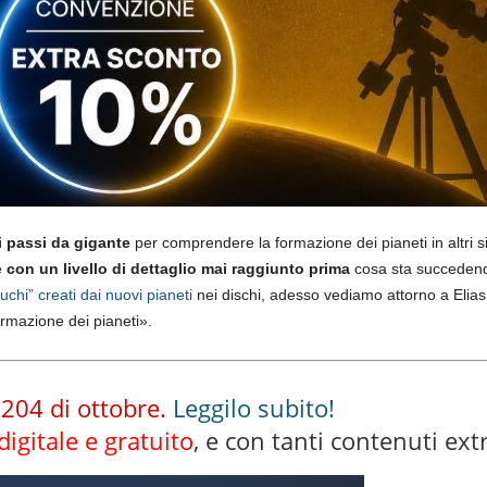
 passi da gigante
per comprendere la formazione dei pianeti in altri 
e
con un livello di dettaglio mai raggiunto prima
cosa sta succedendo 
buchi” creati dai nuovi pianeti
nei dischi, adesso vediamo attorno a Elias 2-2
ormazione dei pianeti».
 204 di ottobre.
Leggilo subito!
digitale e gratuito
, e con tanti contenuti extr