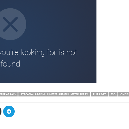
ETRE ARRAY)
ATACAMA LARGE MILLIMETER-SUBMILLIMETER ARRAY
ELIAS 2-27
ESO
ONDE 