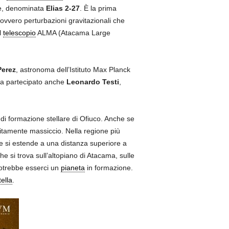
re, denominata
Elias 2-27
. È la prima
 ovvero perturbazioni gravitazionali che
l
telescopio
ALMA (Atacama Large
Perez
, astronoma dell’Istituto Max Planck
 ha partecipato anche
Leonardo Testi
,
i formazione stellare di Ofiuco. Anche se
itamente massiccio. Nella regione più
che si estende a una distanza superiore a
e si trova sull’altopiano di Atacama, sulle
potrebbe esserci un
pianeta
in formazione.
tella
.