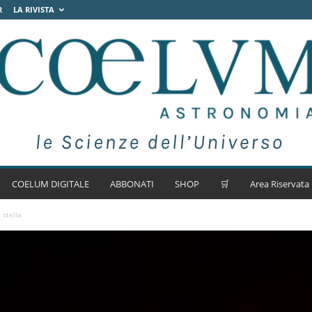
R
LA RIVISTA
COELUM DIGITALE
ABBONATI
SHOP
🛒
Area Riservata
 stella