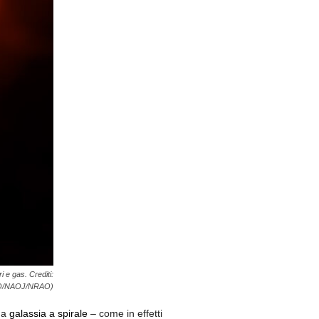
i e gas. Crediti:
ESO/NAOJ/NRAO)
na
galassia a spirale
– come in effetti