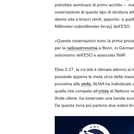
potrebbe sembrare di primo acchito – m
osservazione di questo tipo di struttura a
danno vita a bracci simili, appunto, a quel
Millimeter-submillimeter Array) dell’ESO.
«Queste osservazioni sono la prima prova 
per la
radioastronomia
a Bonn, in Germani
astronomo dell’ESO e associato INAF.
Elias 2-27, la cui età è stimata attorno al m
possiede appena la metà circa della mass
prossima alla
stella
, ALMA ha individuato u
quella che compete all’
orbita
di Nettuno n
Ande cilene, ha osservato una banda scur
Da questa zona poi partono due estesi brac