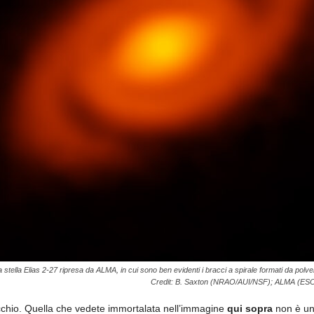
stella Elias 2-27 ripresa da ALMA, in cui sono ben evidenti i bracci a spirale formati da polver
Credit: B. Saxton (NRAO/AUI/NSF); ALMA (
cchio. Quella che vedete immortalata nell’immagine
qui sopra
non è u