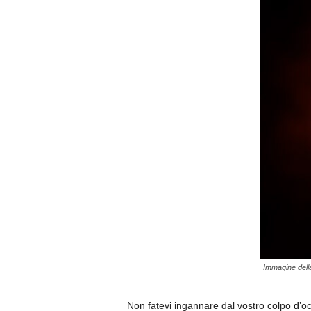
Immagine della 
Non fatevi ingannare dal vostro colpo
d
’o