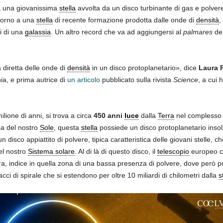
a una giovanissima
stella
avvolta da un disco turbinante di gas e polve
ttorno a una
stella
di recente formazione prodotta dalle onde di
densità
,
li di una
galassia
. Un altro record che va ad aggiungersi al
palmares
de
diretta delle onde di
densità
in un disco protoplanetario», dice
Laura 
a, e prima autrice di
un articolo
pubblicato sulla rivista
Science
, a cui
ilione di anni, si trova a circa
450 anni
luce
dalla
Terra
nel complesso d
a del nostro
Sole
, questa
stella
possiede un disco protoplanetario insol
n disco appiattito di polvere, tipica caratteristica delle giovani stelle, 
el nostro
Sistema solare
. Al di là di questo disco, il
telescopio
europeo ch
a, indice in quella zona di una bassa presenza di polvere, dove però 
ci di spirale che si estendono per oltre 10 miliardi di chilometri dalla
s