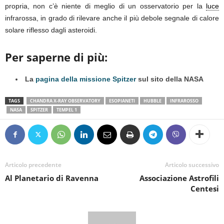
propria, non c’è niente di meglio di un osservatorio per la
luce
infrarossa, in grado di rilevare anche il più debole segnale di calore
solare riflesso dagli asteroidi.
Per saperne di più:
La
pagina della missione Spitzer
sul sito della NASA
TAGS
CHANDRA X-RAY OBSERVATORY
ESOPIANETI
HUBBLE
INFRAROSSO
NASA
SPITZER
TEMPEL 1
Articolo precedente
Articolo successivo
Al Planetario di Ravenna
Associazione Astrofili
Centesi