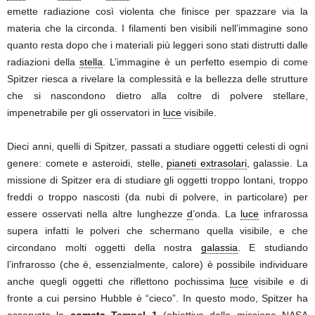
emette radiazione così violenta che finisce per spazzare via la
materia che la circonda. I filamenti ben visibili nell’immagine sono
quanto resta dopo che i materiali più leggeri sono stati distrutti dalle
radiazioni della
stella
. L’immagine è un perfetto esempio di come
Spitzer riesca a rivelare la complessità e la bellezza delle strutture
che si nascondono dietro alla coltre di polvere stellare,
impenetrabile per gli osservatori in
luce
visibile.
Dieci anni, quelli di Spitzer, passati a studiare oggetti celesti di ogni
genere: comete e asteroidi, stelle,
pianeti extrasolari
, galassie. La
missione di Spitzer era di studiare gli oggetti troppo lontani, troppo
freddi o troppo nascosti (da nubi di polvere, in particolare) per
essere osservati nella altre lunghezze
d
’onda. La
luce
infrarossa
supera infatti le polveri che schermano quella visibile, e che
circondano molti oggetti della nostra
galassia
. E studiando
l’infrarosso (che è, essenzialmente, calore) è possibile individuare
anche quegli oggetti che riflettono pochissima
luce
visibile e di
fronte a cui persino Hubble è “cieco”. In questo modo, Spitzer ha