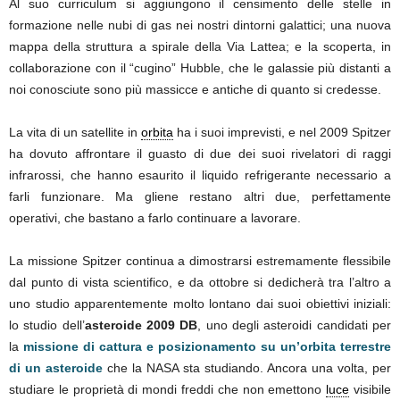
Al suo curriculum si aggiungono il censimento delle stelle in
formazione nelle nubi di gas nei nostri dintorni galattici; una nuova
mappa della struttura a spirale della Via Lattea; e la scoperta, in
collaborazione con il “cugino” Hubble, che le galassie più distanti a
noi conosciute sono più massicce e antiche di quanto si credesse.
La vita di un satellite in
orbita
ha i suoi imprevisti, e nel 2009 Spitzer
ha dovuto affrontare il guasto di due dei suoi rivelatori di raggi
infrarossi, che hanno esaurito il liquido refrigerante necessario a
farli funzionare. Ma gliene restano altri due, perfettamente
operativi, che bastano a farlo continuare a lavorare.
La missione Spitzer continua a dimostrarsi estremamente flessibile
dal punto di vista scientifico, e da ottobre si dedicherà tra l’altro a
uno studio apparentemente molto lontano dai suoi obiettivi iniziali:
lo studio dell’
asteroide 2009 DB
, uno degli asteroidi candidati per
la
missione di cattura e posizionamento su un’orbita terrestre
di un asteroide
che la NASA sta studiando. Ancora una volta, per
studiare le proprietà di mondi freddi che non emettono
luce
visibile