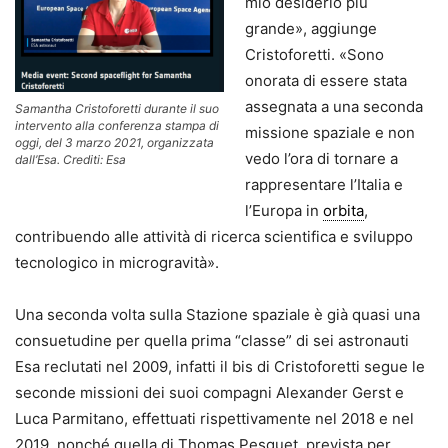
mio desiderio più
grande», aggiunge
Cristoforetti. «Sono
onorata di essere stata
assegnata a una seconda
Samantha Cristoforetti durante il suo
intervento alla conferenza stampa di
missione spaziale e non
oggi, del 3 marzo 2021, organizzata
vedo l’ora di tornare a
dall’Esa. Crediti: Esa
rappresentare l’Italia e
l’Europa in
orbita
,
contribuendo alle attività di ricerca scientifica e sviluppo
tecnologico in microgravità».
Una seconda volta sulla Stazione spaziale è già quasi una
consuetudine per quella prima “classe” di sei astronauti
Esa reclutati nel 2009, infatti il bis di Cristoforetti segue le
seconde missioni dei suoi compagni Alexander Gerst e
Luca Parmitano, effettuati rispettivamente nel 2018 e nel
2019, nonché quella di Thomas Pesquet, prevista per