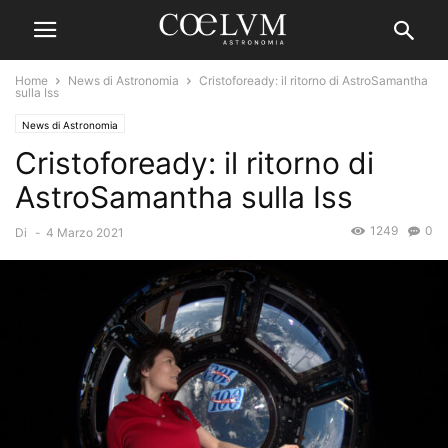
Home
News di Astronomia
Cristofoready: il ritorno di AstroSamantha
sulla Iss
News di Astronomia
Cristofoready: il ritorno di
AstroSamantha sulla Iss
1249
0
Di
-
4 Marzo 2021