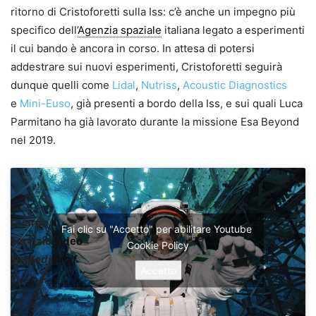
ritorno di Cristoforetti sulla Iss: c’è anche un impegno più
specifico dell’
Agenzia spaziale
italiana legato a esperimenti
il cui bando è ancora in corso. In attesa di potersi
addestrare sui nuovi esperimenti, Cristoforetti seguirà
dunque quelli come
Lidal
,
Nutriss
,
Acoustic Diagnostics
e
Mini-Euso
, già presenti a bordo della Iss, e sui quali Luca
Parmitano ha già lavorato durante la missione Esa Beyond
nel 2019.
Guarda il
Fai clic su "Accetto" per abilitare Youtube
servizio video
Cookie Policy
su
MediaInaf
Accetto
Tv
: