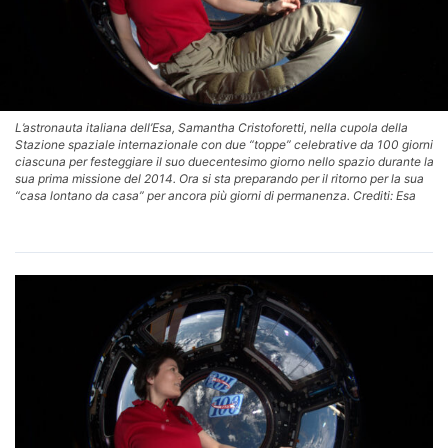
L’astronauta italiana dell’Esa, Samantha Cristoforetti, nella cupola della
Stazione spaziale internazionale con due “toppe” celebrative da 100 giorni
ciascuna per festeggiare il suo duecentesimo giorno nello spazio durante la
sua prima missione del 2014. Ora si sta preparando per il ritorno per la sua
“casa lontano da casa” per ancora più giorni di permanenza. Crediti: Esa