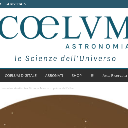
R
LA RIVISTA
COELUM DIGITALE
ABBONATI
SHOP
🛒
Area Riservata
Incontro stretto tra Giove e Mercurio prima dell’alba