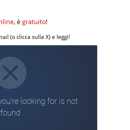
line
, è
gratuito
!
l (o clicca sulla X) e leggi!