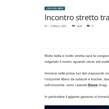
CIELO DEL MESE
Incontro stretto tr
Di
-
4 Marzo 2021
1420
0
Molto bella e molto stretta sarà la cong
volgendo il nostro sguardo verso est-sude
Immersi nelle prime luci del crepuscolo ma
l’orizzonte libero da ostacoli e foschie, du
sull’orizzonte: sono i pianeti
Giove
(mag. 
In particolare il gigante gassoso si troverà