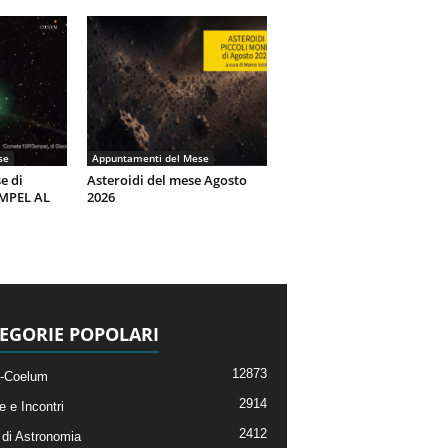
se
Appuntamenti del Mese
e di
Asteroidi del mese Agosto
EMPEL AL
2026
EGORIE POPOLARI
12873
-Coelum
2914
e e Incontri
2412
di Astronomia