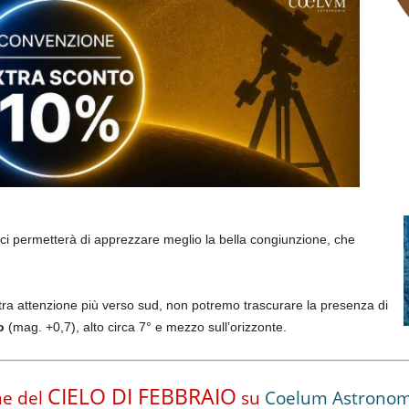
i permetterà di apprezzare meglio la bella congiunzione, che
tra attenzione più verso sud, non potremo trascurare la presenza di
no
(mag. +0,7), alto circa 7° e mezzo sull’orizzonte.
CIELO DI FEBBRAIO
one del
su
Coelum Astronom