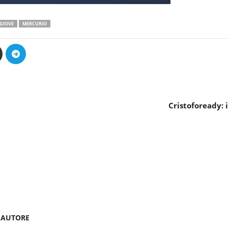
GIOVE
MERCURIO
Cristofoready: 
'AUTORE