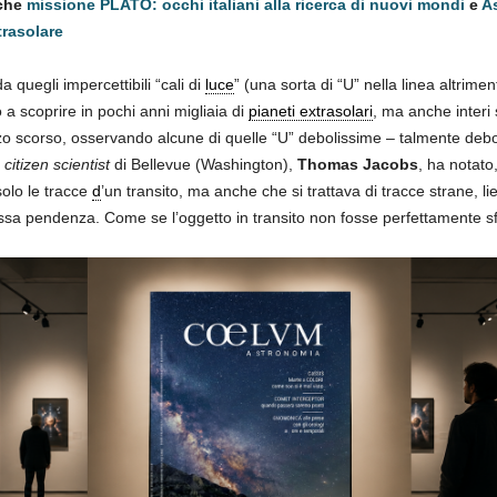
nche
missione PLATO: occhi italiani alla ricerca di nuovi mondi
e
A
trasolare
quegli impercettibili “cali di
luce
” (una sorta di “U” nella linea altriment
o a scoprire in pochi anni migliaia di
pianeti extrasolari
, ma anche interi 
zo scorso, osservando alcune di quelle “U” debolissime – talmente debol
e
citizen scientist
di Bellevue (Washington),
Thomas Jacobs
, ha notato
olo le tracce
d
’un transito, ma anche che si trattava di tracce strane, 
sa pendenza. Come se l’oggetto in transito non fosse perfettamente sf