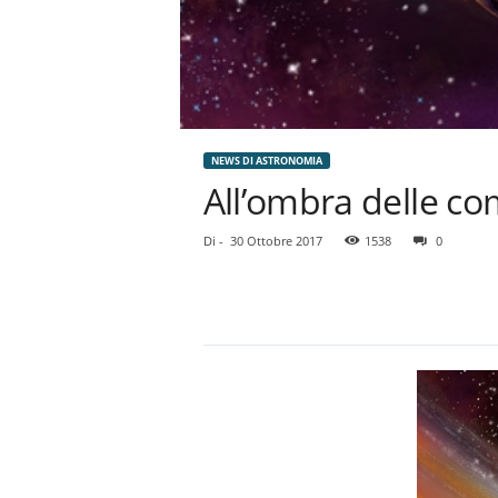
NEWS DI ASTRONOMIA
All’ombra delle co
Di
-
30 Ottobre 2017
1538
0