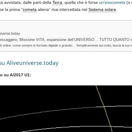
ta avvistata, dalle parti della
Terra
, quella che è forse
un’esocometa
(o 
e la prima “
cometa
aliena” mai intercettata nel
Sistema solare
.
iverse.today
timessaggero, Missione VITA, espansione dell’UNIVERSO… TUTTO QUANTO s
line, come sempre in formato digitale e gratuito… Semplicemente qui sotto, lascia la tua mail
u Aliveuniverse.today
eo su
A/2017 U1
: