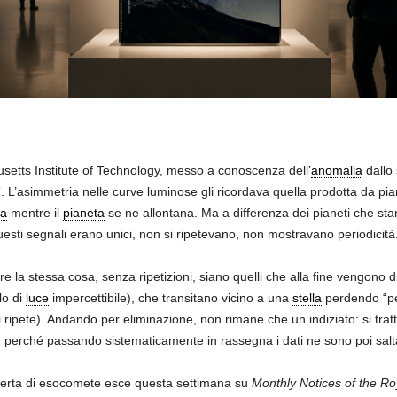
usetts Institute of Technology, messo a conoscenza dell’
anomalia
dallo 
L’asimmetria nelle curve luminose gli ricordava quella prodotta da pianet
la
mentre il
pianeta
se ne allontana. Ma a differenza dei pianeti che s
uesti segnali erano unici, non si ripetevano, non mostravano periodicità
are la stessa cosa, senza ripetizioni, siano quelli che alla fine vengon
lo di
luce
impercettibile), che transitano vicino a una
stella
perdendo “pez
i ripete). Andando per eliminazione, non rimane che un indiziato: si trat
, perché passando sistematicamente in rassegna i dati ne sono poi saltat
erta di esocomete esce questa settimana su
Monthly Notices of the Ro