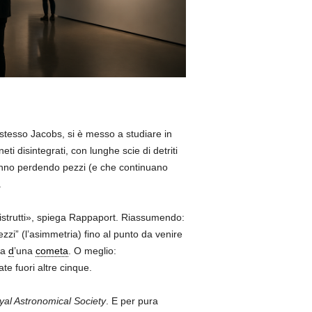
stesso Jacobs, si è messo a studiare in
i disintegrati, con lunghe scie di detriti
tanno perdendo pezzi (e che continuano
.
o distrutti», spiega Rappaport. Riassumendo:
zi” (l’asimmetria) fino al punto da venire
ta
d
’una
cometa
. O meglio:
e fuori altre cinque.
yal Astronomical Society
. E per pura