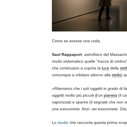
Come se avesse una coda.
Saul Rappaport
, astrofisico del Massach
modo sistematico quelle “tracce di ombra”. 
che continuano a coprire la
luce
della
stel
comunque a orbitare attorno alla
stella
) q
«Riteniamo che i soli oggetti in grado di f
oggetti molto più piccoli
d
’un
pianeta
(il ca
vaporizzati e sparire (il segnale che non s
una
esocometa
. Anzi: sei esocomete. Già
Lo
studio
che racconta questa prima scop