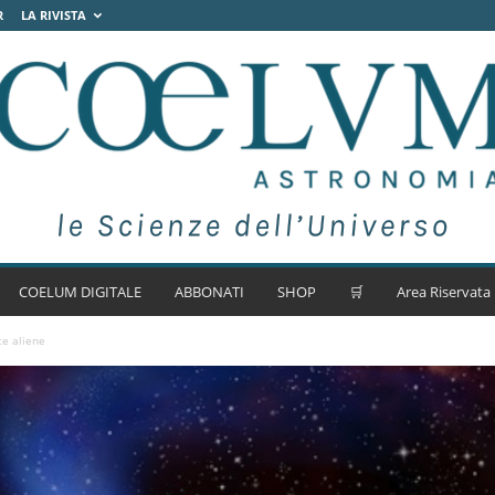
R
LA RIVISTA
COELUM DIGITALE
ABBONATI
SHOP
🛒
Area Riservata
te aliene