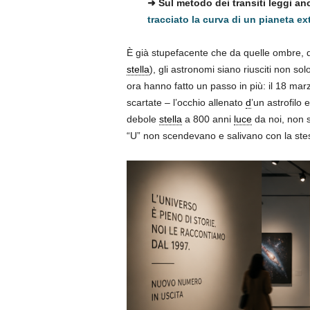
➜ Sul metodo dei transiti leggi a
tracciato la curva di un pianeta ex
È già stupefacente che da quelle ombre, da 
stella
), gli astronomi siano riusciti non sol
ora hanno fatto un passo in più: il 18 mar
scartate – l’occhio allenato
d
’un astrofilo 
debole
stella
a 800 anni
luce
da noi, non s
“U” non scendevano e salivano con la stes