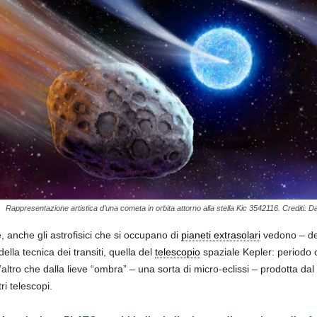
Rappresentazione artistica d’una cometa in orbita attorno alla stella Kic 3542116. Crediti: Da
, anche gli astrofisici che si occupano di
pianeti extrasolari
vedono – dei
lla tecnica dei transiti, quella del
telescopio
spaziale Kepler: periodo 
altro che dalla lieve “ombra” – una sorta di micro-eclissi – prodotta dal
ri telescopi.