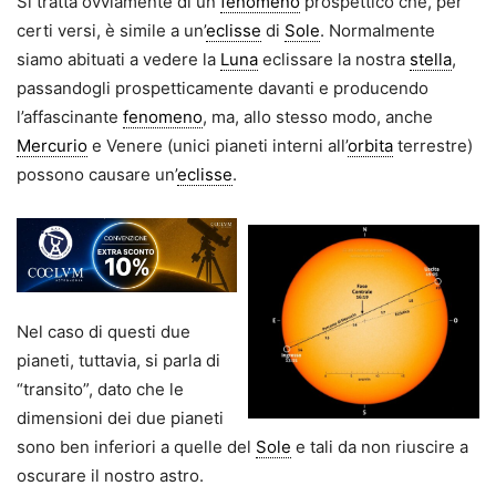
Si tratta ovviamente di un
fenomeno
prospettico che, per
certi versi, è simile a un’
eclisse
di
Sole
. Normalmente
siamo abituati a vedere la
Luna
eclissare la nostra
stella
,
passandogli prospetticamente davanti e producendo
l’affascinante
fenomeno
, ma, allo stesso modo, anche
Mercurio
e Venere (unici pianeti interni all’
orbita
terrestre)
possono causare un’
eclisse
.
Nel caso di questi due
pianeti, tuttavia, si parla di
“transito”, dato che le
dimensioni dei due pianeti
sono ben inferiori a quelle del
Sole
e tali da non riuscire a
oscurare il nostro astro.