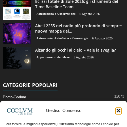
Eclissi totale di Sole 2026: gli strumenti del
Time Baseline Team...
Astrotecnica e Osservazione
6 Agosto 2026
Abell 2255 nel radio più profondo di sempre:
nuova mappa del...
Astronomia, Astrofisica e Cosmologia
6 Agosto 2026
Alzando gli occhi al cielo – Vale la sveglia?
Appuntamenti del Mese
5 Agosto 2026
CATEGORIE POPOLARI
12873
Photo-Coelum
2914
Mostre e Incontri
Gestisci Consenso
2409
News di Astronomia
1315
Cielo del Mese
Per fornire le migliori esperienze, utilizziamo tecnologie come i cookie per