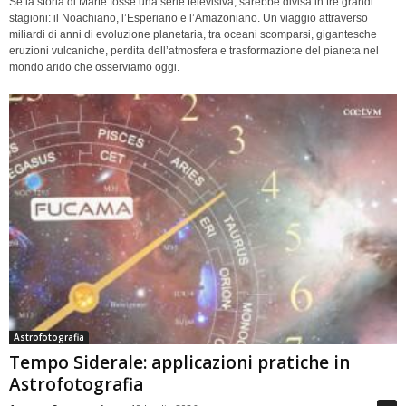
Se la storia di Marte fosse una serie televisiva, sarebbe divisa in tre grandi
stagioni: il Noachiano, l’Esperiano e l’Amazoniano. Un viaggio attraverso
miliardi di anni di evoluzione planetaria, tra oceani scomparsi, gigantesche
eruzioni vulcaniche, perdita dell’atmosfera e trasformazione del pianeta nel
mondo arido che osserviamo oggi.
Astrofotografia
Tempo Siderale: applicazioni pratiche in
Astrofotografia