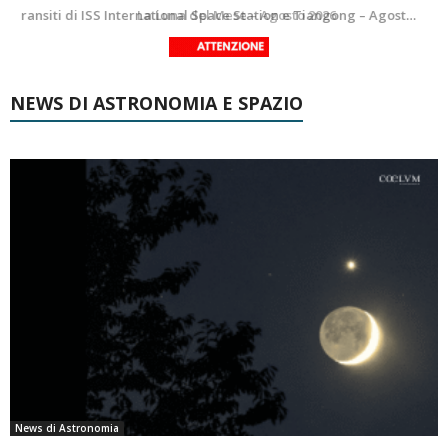
Le costellazioni di Agosto 2026: Delfino
La Luna del Mese – Agosto 2026
NEWS DI ASTRONOMIA E SPAZIO
News di Astronomia