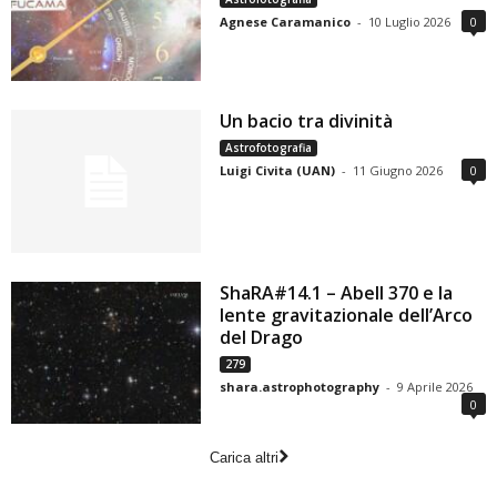
Agnese Caramanico
-
10 Luglio 2026
0
Un bacio tra divinità
Astrofotografia
Luigi Civita (UAN)
-
11 Giugno 2026
0
ShaRA#14.1 – Abell 370 e la
lente gravitazionale dell’Arco
del Drago
279
shara.astrophotography
-
9 Aprile 2026
0
Carica altri