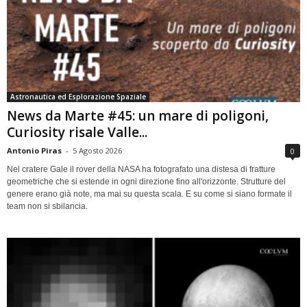
Astronautica ed Esplorazione Spaziale
News da Marte #45: un mare di poligoni,
Curiosity risale Valle...
Antonio Piras
-
5 Agosto 2026
0
Nel cratere Gale il rover della NASA ha fotografato una distesa di fratture
geometriche che si estende in ogni direzione fino all'orizzonte. Strutture del
genere erano già note, ma mai su questa scala. E su come si siano formate il
team non si sbilancia.