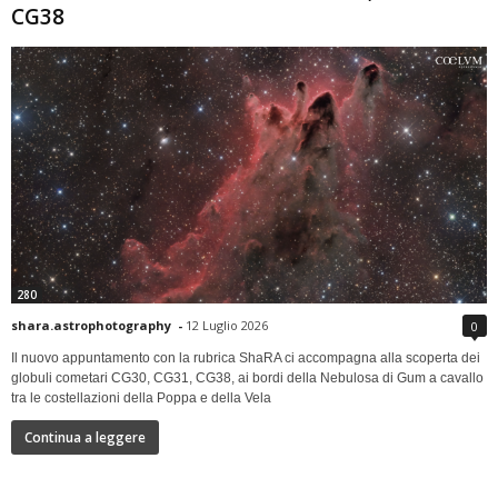
CG38
280
shara.astrophotography
-
12 Luglio 2026
0
Il nuovo appuntamento con la rubrica ShaRA ci accompagna alla scoperta dei
globuli cometari CG30, CG31, CG38, ai bordi della Nebulosa di Gum a cavallo
tra le costellazioni della Poppa e della Vela
Continua a leggere