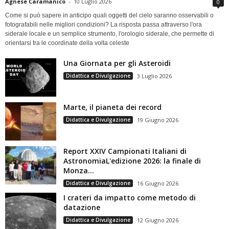
Agnese Caramanico
-
10 Luglio 2026
0
Come si può sapere in anticipo quali oggetti del cielo saranno osservabili o
fotografabili nelle migliori condizioni? La risposta passa attraverso l'ora
siderale locale e un semplice strumento, l'orologio siderale, che permette di
orientarsi tra le coordinate della volta celeste
Una Giornata per gli Asteroidi
Didattica e Divulgazione
3 Luglio 2026
Marte, il pianeta dei record
Didattica e Divulgazione
19 Giugno 2026
Report XXIV Campionati Italiani di
AstronomiaL'edizione 2026: la finale di
Monza...
Didattica e Divulgazione
16 Giugno 2026
I crateri da impatto come metodo di
datazione
Didattica e Divulgazione
12 Giugno 2026