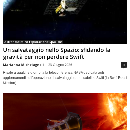
Astronautica ed Esplorazione Spaziale
Un salvataggio nello Spazio: sfidando la
gravità per non perdere Swift
Marianna Michelagnoli
-
23 Giugno 2026
0
Risale a qualche giorno fa la teleconferenza NASA dedicata agli
aggiornamenti sull'operazione di salvataggio per il satellite Swift (la Swift Boost
Mission)