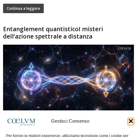
Continua a leggere
Entanglement quantisticoI misteri
dell’azione spettrale a distanza
280
Gestisci Consenso
Marco Lorrai
-
15 Giugno 2026
0
L'entanglement quantistico è uno dei fenomeni più sorprendenti della fisica
Per fornire le migliori esperienze, utilizziamo tecnologie come i cookie per
moderna: due particelle possono mostrare correlazioni che sembrano ignorare