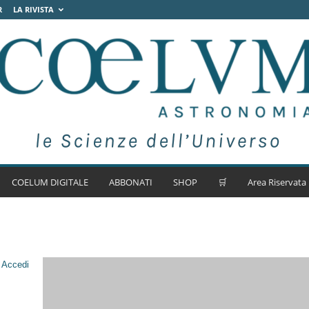
R
LA RIVISTA
COELUM DIGITALE
ABBONATI
SHOP
🛒
Area Riservata
.
Accedi