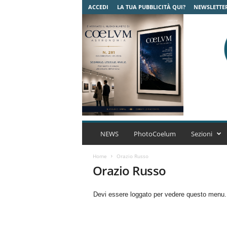
ACCEDI
LA TUA PUBBLICITÀ QUI?
NEWSLETTE
C
o
NEWS
PhotoCoelum
Sezioni
e
l
Home
Orazio Russo
u
Orazio Russo
m
A
Devi essere loggato per vedere questo menu
s
t
r
o