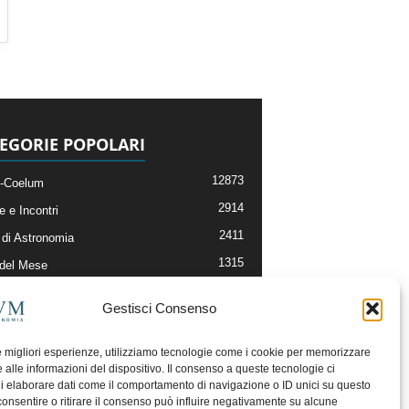
EGORIE POPOLARI
12873
-Coelum
2914
e e Incontri
2411
di Astronomia
1315
 del Mese
365
nomia, Astrofisica e Cosmologia
Gestisci Consenso
268
li e Risorse On-Line
192
og della Redazione
le migliori esperienze, utilizziamo tecnologie come i cookie per memorizzare
 alle informazioni del dispositivo. Il consenso a queste tecnologie ci
i elaborare dati come il comportamento di navigazione o ID unici su questo
consentire o ritirare il consenso può influire negativamente su alcune