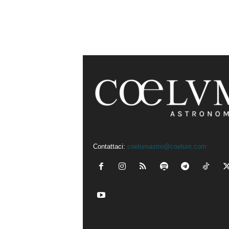
Contattaci:
coelumastro@coelum.com