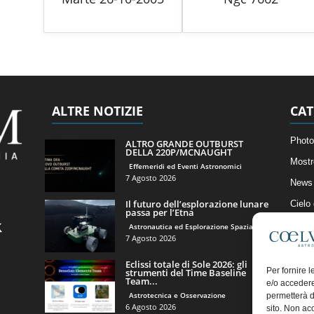
ALTRE NOTIZIE
CAT
Photo
ALTRO GRANDE OUTBURST
DELLA 220P/MCNAUGHT
Mostr
Effemeridi ed Eventi Astronomici
7 Agosto 2026
News 
Il futuro dell’esplorazione lunare
Cielo
passa per l’Etna
Astro
Astronautica ed Esplorazione Spaziale
7 Agosto 2026
Artico
Eclissi totale di Sole 2026: gli
Il Bl
Per fornire 
strumenti del Time Baseline
Team...
e/o accedere
Astrotecnica e Osservazione
permetterà d
6 Agosto 2026
sito. Non ac