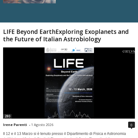
Carica altri
LIFE Beyond EarthExploring Exoplanets and
the Future of Italian Astrobiology
280
Irene Parenti
-
1 Agosto 2026
0
Il 12 e il 13 Marzo si è tenuto presso il Dipartimento di Fisica e Astronomia