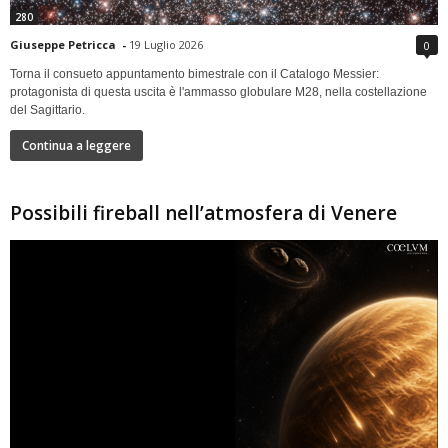
280
Giuseppe Petricca
-
19 Luglio 2026
0
Torna il consueto appuntamento bimestrale con il Catalogo Messier:
protagonista di questa uscita è l'ammasso globulare M28, nella costellazione
del Sagittario.
Continua a leggere
Possibili fireball nell’atmosfera di Venere