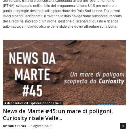
Sul vulcano Etna si è conclusa la campagna di test del rover omoniomo
(ETNA), sviluppato nell'ambito del programma italiano ULS per mettere a
punto tecnologie destinate all'esplorazione del Polo Sud lunare. Tra terreni
lavici e pendii accidentati, il rover ha testato navigazione autonoma, raccolta
della regolite, impiego di un drone, gestione di scenari di guasto e ricarica
automatica, simulando alcune delle sfide che dovrà affrontare sulla Luna
Astronautica ed Esplorazione Spaziale
News da Marte #45: un mare di poligoni,
Curiosity risale Valle...
Antonio Piras
-
5 Agosto 2026
0