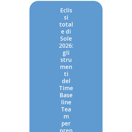
Eclis
si
total
e di
Sole
2026:
gli
stru
men
ti
del
Time
Base
line
Tea
m
per
prep