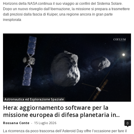
Horizons della NASA continua il suo viaggio ai confini del Sistema Solare.
Dopo un nuovo risveglio dall’ibernazione, la missione si prepara a trasmettere
dati preziosi dalla fascia di Kuiper, una regione ancora in gran parte
inesplorata
Astronautica ed Esplorazione Spaziale
Hera: aggiornamento software per la
missione europea di difesa planetaria in...
Rossana Conte
-
15 Luglio 2026
0
La ricorrenza da poco trascorsa dell’Asteroid Day offre l’occasione per fare il