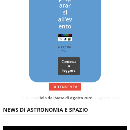
arar
si
all’ev
ento
6 Agosto
2026
Continua
a
leggere
DI TENDENZA
SUPERNOVAE aggiornamenti del mese – Agosto 2026
Le Comete del mese di Agosto: LA 10P/TEMPEL AL PERIELIO
NEWS DI ASTRONOMIA E SPAZIO