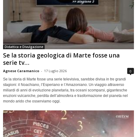
Didattica e Divulgazione
Se la storia geologica di Marte fosse una
serie tv…
Agnese Caramanico
-
17 Luglio 2026
0
Se la storia di Marte fosse una serie televisiva, sarebbe divisa in tre grandi
stagioni: il Noachiano, l’Esperiano e l’Amazoniano. Un viaggio attraverso
miliardi di anni di evoluzione planetaria, tra oceani scomparsi, gigantesche
eruzioni vulcaniche, perdita dell’atmosfera e trasformazione del pianeta nel
mondo arido che osserviamo oggi.