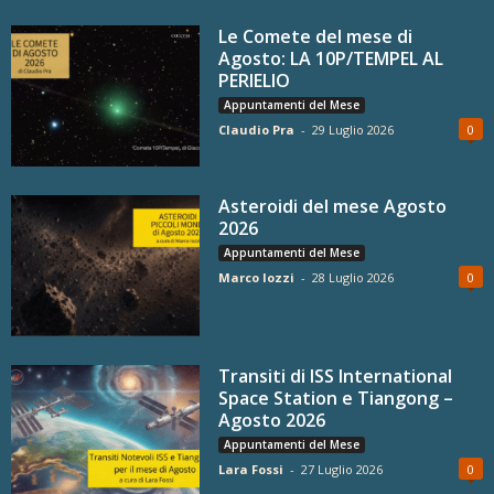
Le Comete del mese di
Agosto: LA 10P/TEMPEL AL
PERIELIO
Appuntamenti del Mese
Claudio Pra
-
29 Luglio 2026
0
Asteroidi del mese Agosto
2026
Appuntamenti del Mese
Marco Iozzi
-
28 Luglio 2026
0
Transiti di ISS International
Space Station e Tiangong –
Agosto 2026
Appuntamenti del Mese
Lara Fossi
-
27 Luglio 2026
0