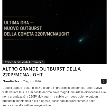
Effemeridi ed Eventi Astronomici
ALTRO GRANDE OUTBURST DELLA
220P/MCNAUGHT
Claudio Pra
-
7 Agosto 2026
0
Dopo il grande “botto” di inizio giugno in prossimità del perielio, che l’aveva
vista variare la sua luminosità di circa nove magnitudini (dalla diciottesima alla
nona grandezza) la 220P/ McNaught ha subìto un nuovo potente outburst
presumibilmente tra il 5 e il 6 agosto, passando improvvisamente dalla
tredicesima alla settima magnitudine.