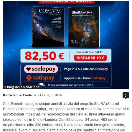
Il Blog della Redazione
Redazione Coelum
-
1 Giugno 2026
0
Cieli Remoti raccoglie cinque anni di attività del progetto ShaRA (Shared
Remote Astrophotography), un'esperienza unica di collaborazione tra astrofili e
astrofotografi impegnati nell'esplorazione del cielo australe attraverso grandi
telescopi remoti in Cile e Namibia. Con 22 progetti, 34 autori, 493 ore di
acquisizione e oltre 330 elaborazioni, il volume racconta immagini, tecniche,
ricerca e lavoro di squadra dietro alcune delle più spettacolari meraviglie del