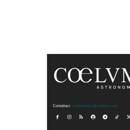
Contattaci:
coelumastro@coelum.com