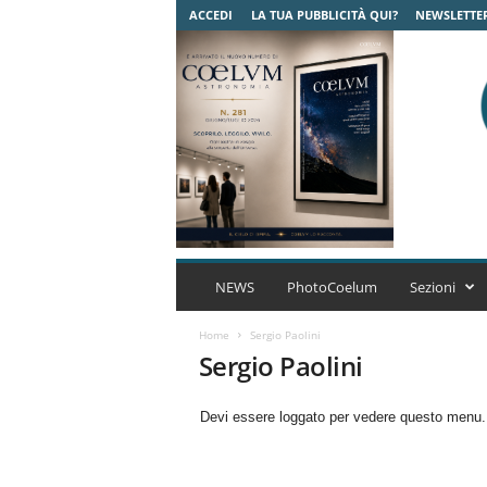
ACCEDI
LA TUA PUBBLICITÀ QUI?
NEWSLETTE
C
o
NEWS
PhotoCoelum
Sezioni
e
l
Home
Sergio Paolini
u
Sergio Paolini
m
A
Devi essere loggato per vedere questo menu
s
t
r
o