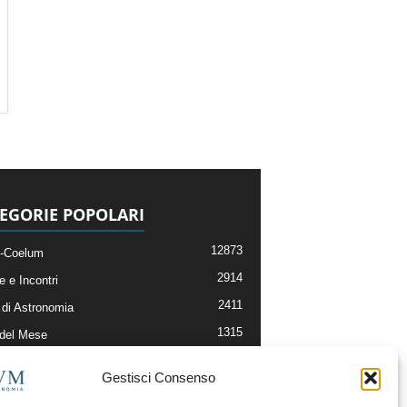
EGORIE POPOLARI
12873
-Coelum
2914
e e Incontri
2411
di Astronomia
1315
 del Mese
365
nomia, Astrofisica e Cosmologia
Gestisci Consenso
268
li e Risorse On-Line