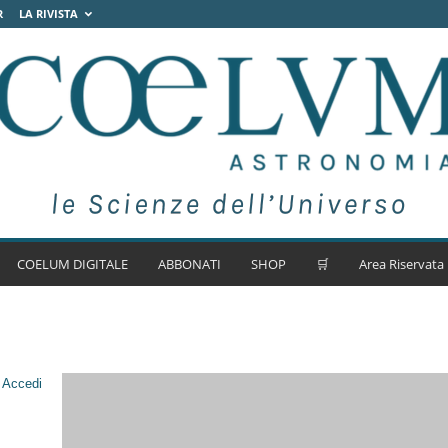
R
LA RIVISTA
COELUM DIGITALE
ABBONATI
SHOP
🛒
Area Riservata
.
Accedi