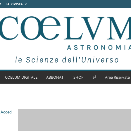
R
LA RIVISTA
COELUM DIGITALE
ABBONATI
SHOP
🛒
Area Riservata
.
Accedi