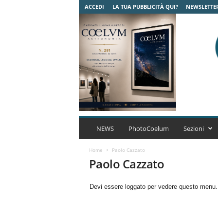
ACCEDI
LA TUA PUBBLICITÀ QUI?
NEWSLETTE
C
o
NEWS
PhotoCoelum
Sezioni
e
l
Home
Paolo Cazzato
u
Paolo Cazzato
m
A
Devi essere loggato per vedere questo menu
s
t
r
o