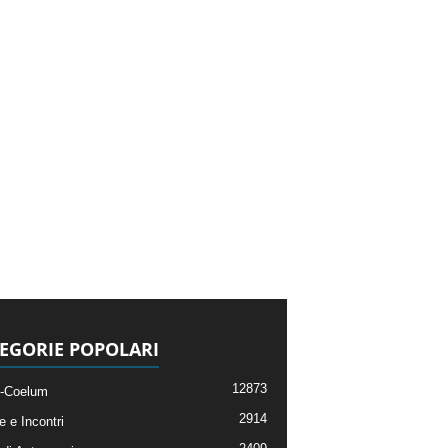
EGORIE POPOLARI
12873
-Coelum
2914
e e Incontri