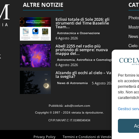
ALTRE NOTIZIE
CAT
Photo
Eclissi totale di Sole 2026: gli
strumenti del Time Baseline
Team...
Mostr
Astrotecnica e Osservazione
News 
6 Agosto 2026
Abell 2255 nel radio più
Cielo
profondo di sempre: nuova
mappa del...
Astro
Astronomia, Astrofisica e Cosmologia
Artico
6 Agosto 2026
Alzando gli occhi al cielo – Vale
Il Bl
Per fornire 
la sveglia?
e/o accedere
News di Astronomia
5 Agosto 2026
permetterà d
sito. Non ac
caratteristic
Pubblicità:
ads@coelum.com
Gestisci serv
Copyright © 1997 - 2024 vietata la riproduzione.
CF/P.IVA/VAT.C IT.01988340434
Ac
Privacy Policy
Termini e Condizioni di Vendita
Diritto di r