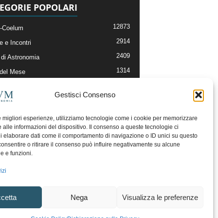
EGORIE POPOLARI
12873
-Coelum
2914
e e Incontri
2409
di Astronomia
1314
 del Mese
365
nomia, Astrofisica e Cosmologia
Gestisci Consenso
268
li e Risorse On-Line
192
og della Redazione
le migliori esperienze, utilizziamo tecnologie come i cookie per memorizzare
 alle informazioni del dispositivo. Il consenso a queste tecnologie ci
i elaborare dati come il comportamento di navigazione o ID unici su questo
consentire o ritirare il consenso può influire negativamente su alcune
he e funzioni.
izi
cetta
Nega
Visualizza le preferenze
ecesso
Regolamento uso sezione PhotoCoelum