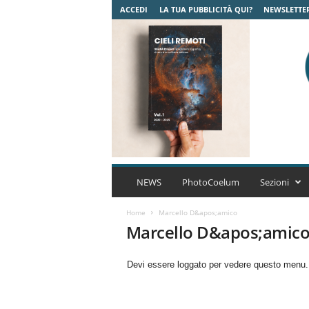
ACCEDI
LA TUA PUBBLICITÀ QUI?
NEWSLETTE
C
o
NEWS
PhotoCoelum
Sezioni
e
l
Home
Marcello D&apos;amico
u
Marcello D&apos;amic
m
A
Devi essere loggato per vedere questo menu
s
t
r
o