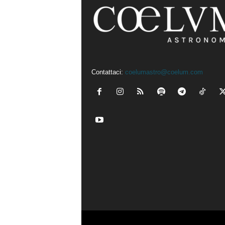
Contattaci:
coelumastro@coelum.com