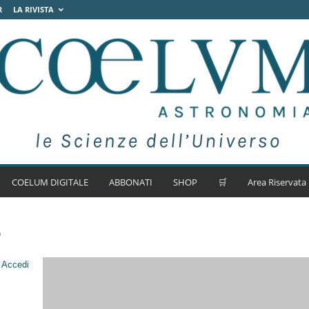
R
LA RIVISTA
COELUM DIGITALE
ABBONATI
SHOP
🛒
Area Riservata
o
.
Accedi