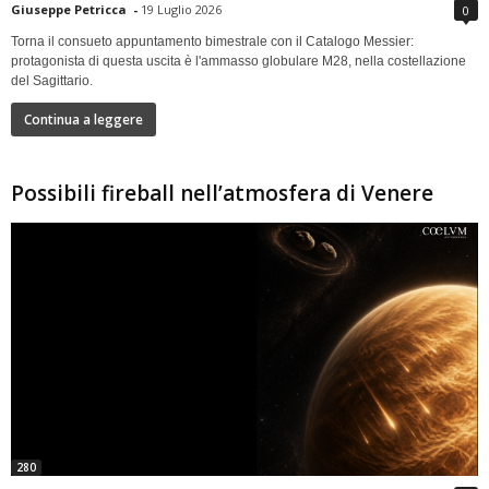
Giuseppe Petricca
-
19 Luglio 2026
0
Torna il consueto appuntamento bimestrale con il Catalogo Messier:
protagonista di questa uscita è l'ammasso globulare M28, nella costellazione
del Sagittario.
Continua a leggere
Possibili fireball nell’atmosfera di Venere
280