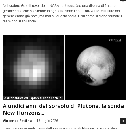
Nel cratere Gale il rover della NASA ha fotografato una distesa di fratture
geometriche che si estende in ogni direzione fino all'orizzonte. Strutture del
genere erano già note, ma mai su questa scala. E su come si siano formate il
team non si sbilancia.
Astronautica ed Esplorazione Spaziale
A undici anni dal sorvolo di Plutone, la sonda
New Horizons...
Vincenzo Pettina
-
16 Luglio 2026
0
Trascorsi ormai undici anni dallo storico sorvolo di Plutone, la sonda New