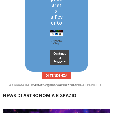
arar
si
all’ev
ento
6 Agosto
2026
Continua
a
leggere
DI TENDENZA
Asteroidi del mese Agosto 2026
Transiti di ISS International Space Station e Tiangong – Agosto 2026
NEWS DI ASTRONOMIA E SPAZIO