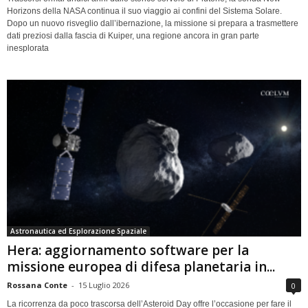
Horizons della NASA continua il suo viaggio ai confini del Sistema Solare.
Dopo un nuovo risveglio dall’ibernazione, la missione si prepara a trasmettere
dati preziosi dalla fascia di Kuiper, una regione ancora in gran parte
inesplorata
Astronautica ed Esplorazione Spaziale
Hera: aggiornamento software per la
missione europea di difesa planetaria in...
Rossana Conte
-
15 Luglio 2026
0
La ricorrenza da poco trascorsa dell’Asteroid Day offre l’occasione per fare il