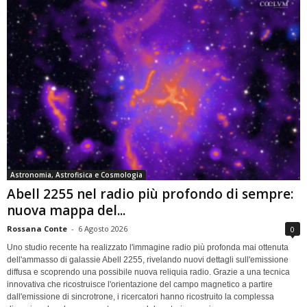
Astronomia, Astrofisica e Cosmologia
Abell 2255 nel radio più profondo di sempre:
nuova mappa del...
Rossana Conte
-
6 Agosto 2026
0
Uno studio recente ha realizzato l'immagine radio più profonda mai ottenuta
dell'ammasso di galassie Abell 2255, rivelando nuovi dettagli sull'emissione
diffusa e scoprendo una possibile nuova reliquia radio. Grazie a una tecnica
innovativa che ricostruisce l'orientazione del campo magnetico a partire
dall'emissione di sincrotrone, i ricercatori hanno ricostruito la complessa