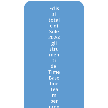
Eclis
si
total
e di
Sole
2026:
gli
stru
men
ti
del
Time
Base
line
Tea
m
per
prep