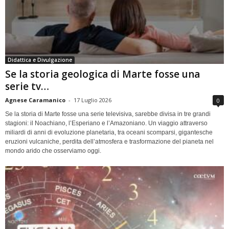
Didattica e Divulgazione
Se la storia geologica di Marte fosse una
serie tv…
Agnese Caramanico
-
17 Luglio 2026
0
Se la storia di Marte fosse una serie televisiva, sarebbe divisa in tre grandi
stagioni: il Noachiano, l’Esperiano e l’Amazoniano. Un viaggio attraverso
miliardi di anni di evoluzione planetaria, tra oceani scomparsi, gigantesche
eruzioni vulcaniche, perdita dell’atmosfera e trasformazione del pianeta nel
mondo arido che osserviamo oggi.