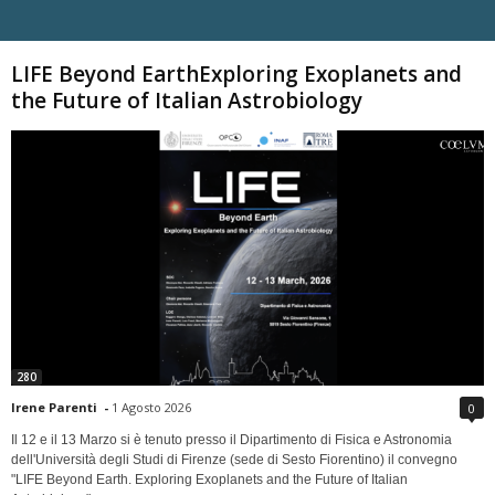
Carica altri
LIFE Beyond EarthExploring Exoplanets and
the Future of Italian Astrobiology
280
Irene Parenti
-
1 Agosto 2026
0
Il 12 e il 13 Marzo si è tenuto presso il Dipartimento di Fisica e Astronomia
dell'Università degli Studi di Firenze (sede di Sesto Fiorentino) il convegno
"LIFE Beyond Earth. Exploring Exoplanets and the Future of Italian