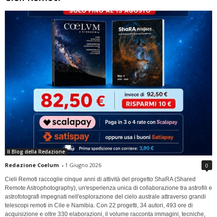
Il Blog della Redazione
Redazione Coelum
-
1 Giugno 2026
0
Cieli Remoti raccoglie cinque anni di attività del progetto ShaRA (Shared
Remote Astrophotography), un'esperienza unica di collaborazione tra astrofili e
astrofotografi impegnati nell'esplorazione del cielo australe attraverso grandi
telescopi remoti in Cile e Namibia. Con 22 progetti, 34 autori, 493 ore di
acquisizione e oltre 330 elaborazioni, il volume racconta immagini, tecniche,