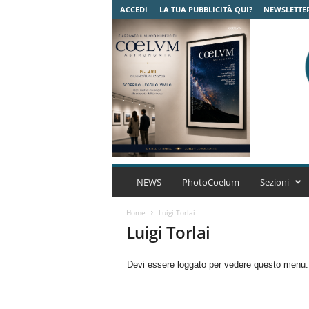
ACCEDI
LA TUA PUBBLICITÀ QUI?
NEWSLETTE
C
o
NEWS
PhotoCoelum
Sezioni
e
l
Home
Luigi Torlai
u
Luigi Torlai
m
A
Devi essere loggato per vedere questo menu
s
t
r
o