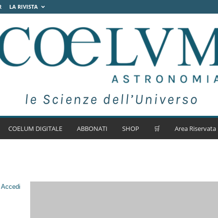
R
LA RIVISTA
COELUM DIGITALE
ABBONATI
SHOP
🛒
Area Riservata
.
Accedi