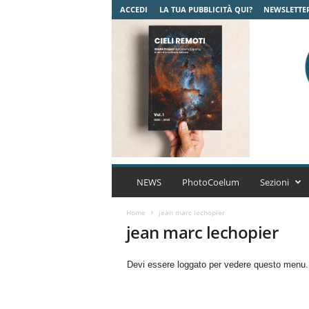
ACCEDI
LA TUA PUBBLICITÀ QUI?
NEWSLETTE
C
o
NEWS
PhotoCoelum
Sezioni
e
l
Home
jean marc lechopier
u
jean marc lechopier
m
A
Devi essere loggato per vedere questo menu
s
t
r
o