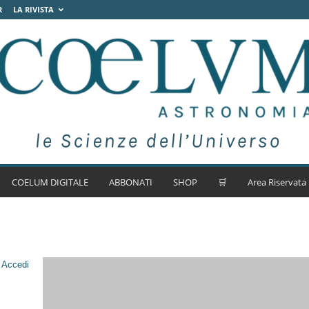
R
LA RIVISTA
COELUM DIGITALE
ABBONATI
SHOP
🛒
Area Riservata
.
Accedi