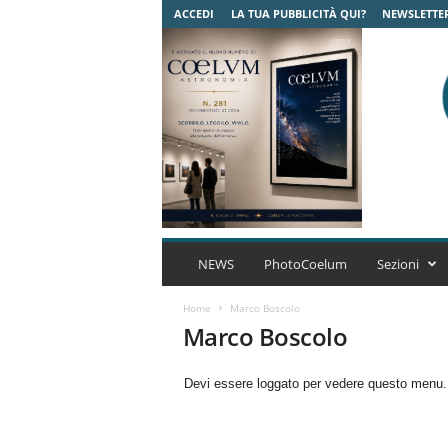
ACCEDI
LA TUA PUBBLICITÀ QUI?
NEWSLETTE
C
o
NEWS
PhotoCoelum
Sezioni
e
l
Home
Marco Boscolo
u
Marco Boscolo
m
A
Devi essere loggato per vedere questo menu
s
t
r
o