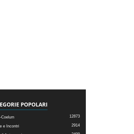
EGORIE POPOLARI
12873
-Coelum
2914
e e Incontri