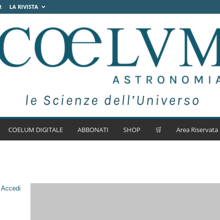
R
LA RIVISTA
COELUM DIGITALE
ABBONATI
SHOP
🛒
Area Riservata
.
Accedi