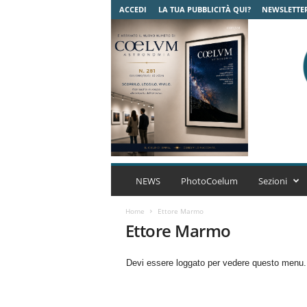
ACCEDI
LA TUA PUBBLICITÀ QUI?
NEWSLETTE
C
o
NEWS
PhotoCoelum
Sezioni
e
l
Home
Ettore Marmo
u
Ettore Marmo
m
A
Devi essere loggato per vedere questo menu
s
t
r
o