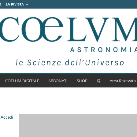
R
LA RIVISTA
COELUM DIGITALE
ABBONATI
SHOP
🛒
Area Riservata
.
Accedi