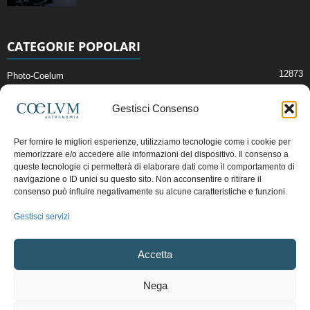
CATEGORIE POPOLARI
12873
Photo-Coelum
2914
Mostre e Incontri
Gestisci Consenso
2409
News di Astronomia
1315
Cielo del Mese
Per fornire le migliori esperienze, utilizziamo tecnologie come i cookie per
memorizzare e/o accedere alle informazioni del dispositivo. Il consenso a
365
Astronomia, Astrofisica e Cosmologia
queste tecnologie ci permetterà di elaborare dati come il comportamento di
268
Articoli e Risorse On-Line
navigazione o ID unici su questo sito. Non acconsentire o ritirare il
consenso può influire negativamente su alcune caratteristiche e funzioni.
192
Il Blog della Redazione
Gestisci servizi
Pubblicità:
ads@coelum.com
Accetta
Copyright © 1997 - 2024 vietata la riproduzione.
CF/P.IVA/VAT.C IT.01988340434
Nega