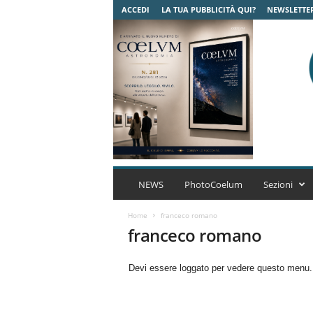
ACCEDI
LA TUA PUBBLICITÀ QUI?
NEWSLETTE
C
o
NEWS
PhotoCoelum
Sezioni
e
l
Home
franceco romano
u
franceco romano
m
A
Devi essere loggato per vedere questo menu
s
t
r
o