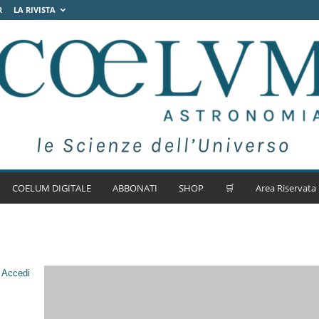
R
LA RIVISTA
COELUM DIGITALE
ABBONATI
SHOP
🛒
Area Riservata
.
Accedi