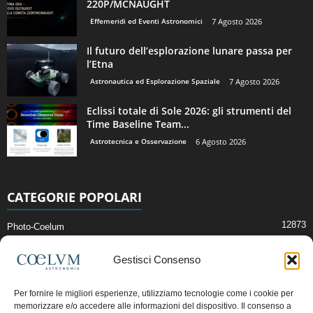
220P/MCNAUGHT
Effemeridi ed Eventi Astronomici
7 Agosto 2026
Il futuro dell’esplorazione lunare passa per
l’Etna
Astronautica ed Esplorazione Spaziale
7 Agosto 2026
Eclissi totale di Sole 2026: gli strumenti del
Time Baseline Team...
Astrotecnica e Osservazione
6 Agosto 2026
CATEGORIE POPOLARI
12873
Photo-Coelum
2914
Mostre e Incontri
Gestisci Consenso
2411
News di Astronomia
1315
Cielo del Mese
Per fornire le migliori esperienze, utilizziamo tecnologie come i cookie per
memorizzare e/o accedere alle informazioni del dispositivo. Il consenso a
365
Astronomia, Astrofisica e Cosmologia