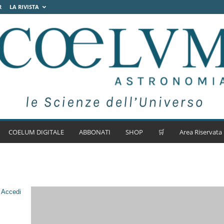
R
LA RIVISTA
COELUM DIGITALE
ABBONATI
SHOP
🛒
Area Riservata
.
Accedi