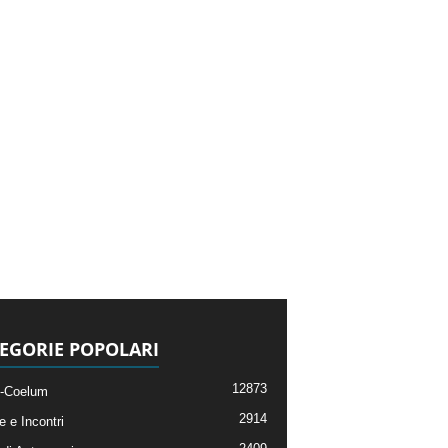
EGORIE POPOLARI
12873
-Coelum
2914
e e Incontri