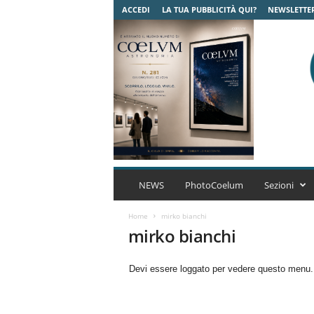
ACCEDI
LA TUA PUBBLICITÀ QUI?
NEWSLETTE
C
o
NEWS
PhotoCoelum
Sezioni
e
l
Home
mirko bianchi
u
mirko bianchi
m
A
Devi essere loggato per vedere questo menu
s
t
r
o