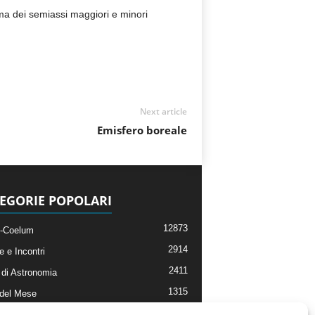
mma dei semiassi maggiori e minori
Next article
Emisfero boreale
EGORIE POPOLARI
12873
-Coelum
2914
e e Incontri
2411
di Astronomia
1315
 del Mese
365
nomia, Astrofisica e Cosmologia