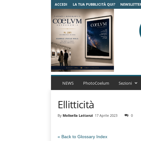
ACCEDI
LA TUA PUBBLICITÀ QUI?
NEWSLETTE
C
o
NEWS
PhotoCoelum
Sezioni
e
l
Ellitticità
u
m
A
By
Molisella Lattanzi
17 Aprile 2023
0
s
t
r
« Back to Glossary Index
o