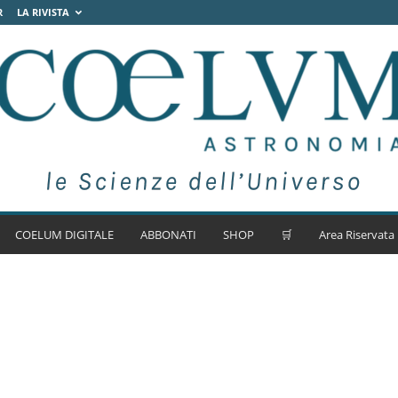
R
LA RIVISTA
COELUM DIGITALE
ABBONATI
SHOP
🛒
Area Riservata