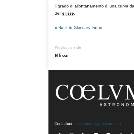
il grado di allontanamento di una curva da
n
o
dell’
ellisse
.
m
i
« Back to Glossary Index
a
Previous article
Ellisse
Contattaci:
coelumastro@coelum.com