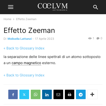
Home
Effetto Zeeman
Effetto Zeeman
1
0
Di
Molisella Lattanzi
-
17 Aprile 2023
« Back to Glossary Index
la separazione delle linee spettrali di un atomo sottoposto
a un
campo magnetico
esterno.
« Back to Glossary Index