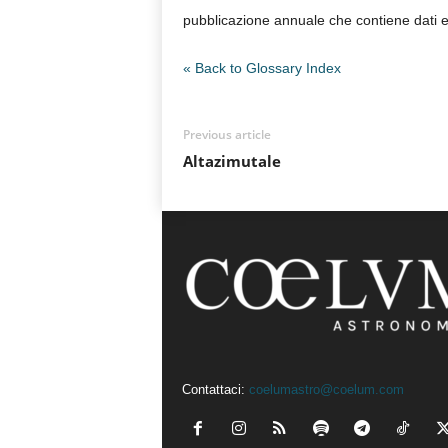
pubblicazione annuale che contiene dati e p
n
o
m
« Back to Glossary Index
i
a
Previous article
Altazimutale
Contattaci:
coelumastro@coelum.com