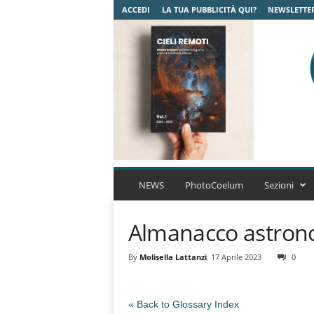
ACCEDI
LA TUA PUBBLICITÀ QUI?
NEWSLETTE
C
o
NEWS
PhotoCoelum
Sezioni
e
l
Almanacco astron
u
m
A
By
Molisella Lattanzi
17 Aprile 2023
0
s
t
r
« Back to Glossary Index
o