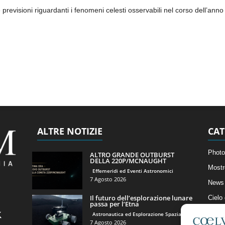
revisioni riguardanti i fenomeni celesti osservabili nel corso dell’anno
ALTRE NOTIZIE
CAT
Photo
ALTRO GRANDE OUTBURST
DELLA 220P/MCNAUGHT
Mostr
Effemeridi ed Eventi Astronomici
7 Agosto 2026
News 
Il futuro dell’esplorazione lunare
Cielo
passa per l’Etna
Astro
Astronautica ed Esplorazione Spaziale
7 Agosto 2026