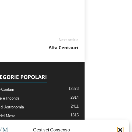
Next article
Alfa Centauri
EGORIE POPOLARI
12873
-Coelum
2914
e e Incontri
2411
di Astronomia
1315
 del Mese
365
nomia, Astrofisica e Cosmologia
Gestisci Consenso