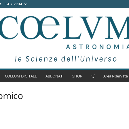
R
LA RIVISTA
COELUM DIGITALE
ABBONATI
SHOP
🛒
Area Riservata
omico