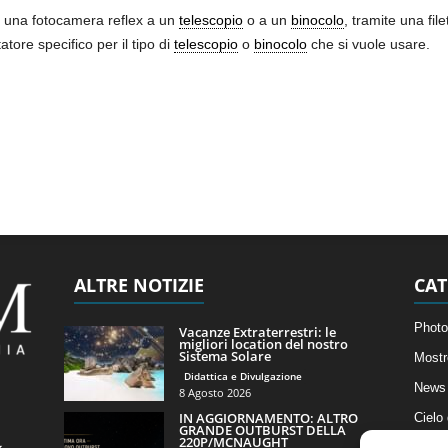
e una fotocamera reflex a un
telescopio
o a un
binocolo
, tramite una fi
tore specifico per il tipo di
telescopio
o
binocolo
che si vuole usare.
ALTRE NOTIZIE
CAT
Photo
Vacanze Extraterrestri: le
migliori location del nostro
Sistema Solare
Mostr
Didattica e Divulgazione
News 
8 Agosto 2026
IN AGGIORNAMENTO: ALTRO
Cielo
GRANDE OUTBURST DELLA
220P/MCNAUGHT
Astro