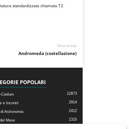
lettatura standardizzata chiamata T2.
Next article
Andromeda (costellazione)
EGORIE POPOLARI
12873
-Coelum
2914
e e Incontri
2412
di Astronomia
1315
 del Mese
365
nomia, Astrofisica e Cosmologia