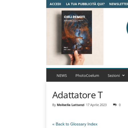
ACCEDI
LA TUA PUBBLICITÀ QUI?
NEWSLETTE
C
o
NEWS
PhotoCoelum
Sezioni
e
l
Adattatore T
u
m
A
By
Molisella Lattanzi
17 Aprile 2023
0
s
t
r
« Back to Glossary Index
o