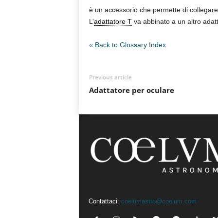
è un accessorio che permette di collegar
n
o
L’
adattatore T
va abbinato a un altro adatta
m
i
« Back to Glossary Index
a
Previous article
Adattatore per oculare
Contattaci:
coelumastro@coelum.com