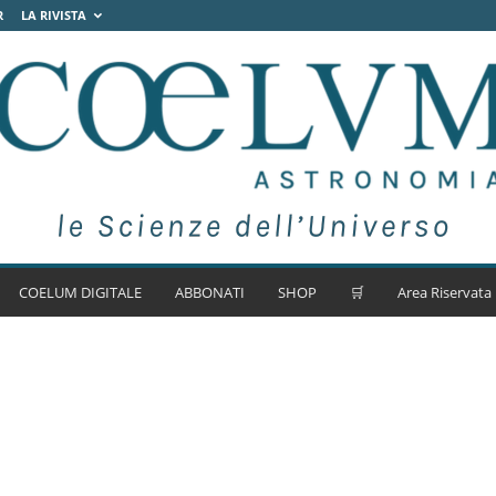
R
LA RIVISTA
COELUM DIGITALE
ABBONATI
SHOP
🛒
Area Riservata